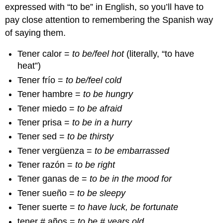
expressed with “to be” in English, so you’ll have to
pay close attention to remembering the Spanish way
of saying them.
Tener calor =
to be/feel hot
(literally, “to have
heat”)
Tener frío =
to be/feel cold
Tener hambre =
to be hungry
Tener miedo =
to be afraid
Tener prisa =
to be in a hurry
Tener sed =
to be thirsty
Tener vergüenza =
to be embarrassed
Tener razón =
to be right
Tener ganas de =
to be in the mood for
Tener sueño =
to be sleepy
Tener suerte =
to have luck, be fortunate
tener # años =
to be # years old