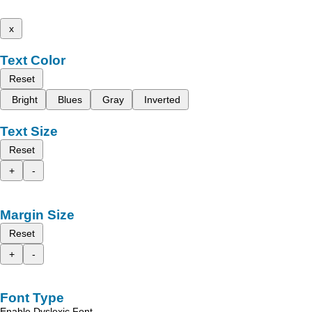
x
Text Color
Reset
Bright
Blues
Gray
Inverted
Text Size
Reset
+
-
Margin Size
Reset
+
-
Font Type
Enable Dyslexic Font