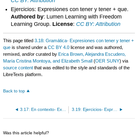
CC BY: Attribution
Ejercicios: Expresiones con tener y tener + que.
Authored by
: Lumen Learning with Freedom
Learning Group.
License
:
CC BY: Attribution
This page titled
3.18: Gramática- Expresiones con tener y tener +
que
is shared under a
CC BY 4.0
license and was authored,
remixed, and/or curated by
Erica Brown, Alejandra Escudero,
María Cristina Montoya, and Elizabeth Small
(
OER SUNY
) via
source content
that was edited to the style and standards of the
LibreTexts platform.
Back to top
3.17: En contexto- Expresiones con tener
3.19: Ejercicios- Expresiones con tener y tener + que
Was this article helpful?