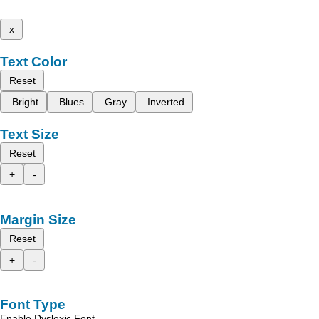
x
Text Color
Reset
Bright
Blues
Gray
Inverted
Text Size
Reset
+
-
Margin Size
Reset
+
-
Font Type
Enable Dyslexic Font