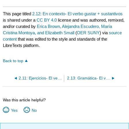
This page titled
2.12: En contexto- El verbo gustar + sustantivos
is shared under a
CC BY 4.0
license and was authored, remixed,
and/or curated by
Erica Brown, Alejandra Escudero, María
Cristina Montoya, and Elizabeth Small
(
OER SUNY
) via
source
content
that was edited to the style and standards of the
LibreTexts platform.
Back to top
2.11: Ejercicios- El verbo gustar + infinitivo
2.13: Gramática- El verbo gustar + sustantivos
Was this article helpful?
Yes
No