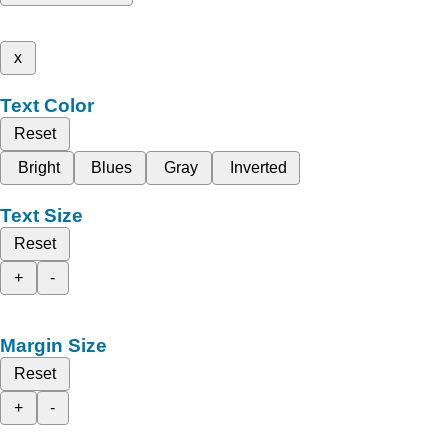
x
Text Color
Reset
Bright
Blues
Gray
Inverted
Text Size
Reset
+
-
Margin Size
Reset
+
-