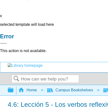
x
selected template will load here
Error
This action is not available.
Search
Expand/collapse global hierarchy
Home
Campus Bookshelves
4.6: Lección 5 - Los verbos reflex