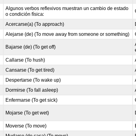
Algunos verbos reflexivos muestran un cambio de estado
o condición física:
Acercarse(a) (To approach)
Alejarse (de) (To move away from someone or something)
Bajarse (de) (To get off)
Callarse (To hush)
Cansarse (To get tired)
Despertarse (To wake up)
Dormirse (To fall asleep)
Enfermarse (To get sick)
Mojarse (To get wet)
Moverse (To move)
Mudarse (de casa) (To move)