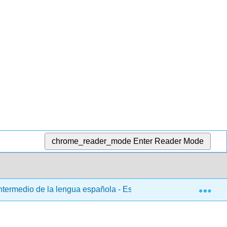
chrome_reader_mode
Enter Reader Mode
Exp
ntermedio de la lengua española - Español 103
4: Ca