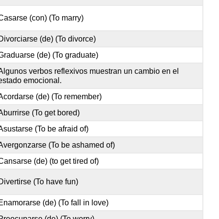
Casarse (con) (To marry)
Divorciarse (de) (To divorce)
Graduarse (de) (To graduate)
Algunos verbos reflexivos muestran un cambio en el
estado emocional.
Acordarse (de) (To remember)
Aburrirse (To get bored)
Asustarse (To be afraid of)
Avergonzarse (To be ashamed of)
Cansarse (de) (to get tired of)
Divertirse (To have fun)
Enamorarse (de) (To fall in love)
Preocuparse (de) (To worry)