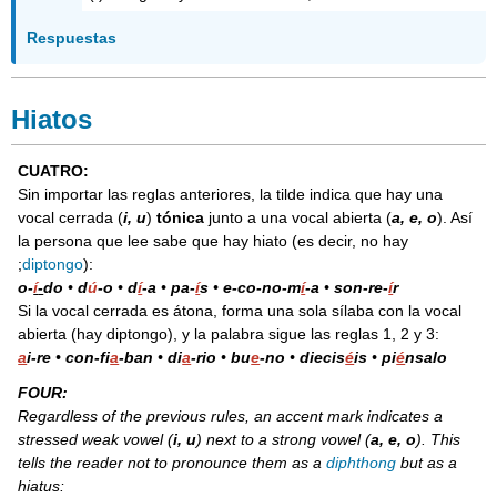
Respuestas
Hiatos
CUATRO:
Sin importar las reglas anteriores, la tilde indica que hay una
vocal cerrada (
i, u
)
tónica
junto a una vocal abierta (
a, e, o
). Así
la persona que lee sabe que hay hiato (es decir, no hay
;
diptongo
):
o-
í
-
do
•
d
ú
-o
•
d
í
-a
•
pa-
í
s
•
e-co-no-m
í
-a
•
son-re-
í
r
Si la vocal cerrada es átona, forma una sola sílaba con la vocal
abierta (hay diptongo), y la palabra sigue las reglas 1, 2 y 3:
a
i-re
•
con-fi
a
-ban
•
di
a
-rio
•
bu
e
-no
•
diecis
é
is
•
pi
é
nsalo
FOUR:
Regardless of the previous rules, an accent mark indicates a
stressed weak vowel (
i, u
) next to a strong vowel (
a, e, o
). This
tells the reader not to pronounce them as a
diphthong
but as a
hiatus: