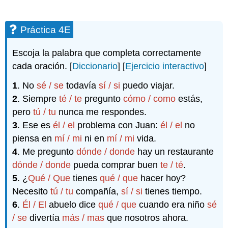
Práctica 4E
Escoja la palabra que completa correctamente
cada oración. [
Diccionario
] [
Ejercicio interactivo
]
1
. No
sé / se
todavía
sí / si
puedo viajar.
2
. Siempre
té / te
pregunto
cómo / como
estás,
pero
tú / tu
nunca me respondes.
3
. Ese es
él / el
problema con Juan:
él / el
no
piensa en
mí / mi
ni en
mí / mi
vida.
4
. Me pregunto
dónde / donde
hay un restaurante
dónde / donde
pueda comprar buen
te / té
.
5
. ¿
Qué / Que
tienes
qué / que
hacer hoy?
Necesito
tú / tu
compañía,
sí / si
tienes tiempo.
6
.
Él / El
abuelo dice
qué / que
cuando era niño
sé
/ se
divertía
más / mas
que nosotros ahora.