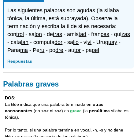
Las siguientes palabras son agudas (la sílaba
tónica, la última, está subrayada). Observe la
terminación y escriba la tilde si es necesaria:
con
trol
- sa
lon
- de
tras
- amis
tad
- fran
ces
- qui
zas
- cata
lan
- computa
dor
- sa
lio
- vi
vi
- Uru
guay
-
Pana
ma
- Pe
ru
- po
dre
- au
tor
- pa
pel
Respuestas
Palabras graves
DOS:
La tilde indica que una palabra terminada en
otras
consonantes
(no <n> ni <s>) es
grave
(la
penúltima
sílaba es
tónica).
Por lo tanto, si una palabra termina en vocal, -n, -s y
no
tiene
tilde, es grave (la mayoría de las palabras).