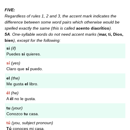
FIVE:
Regardless of rules 1, 2 and 3, the accent mark indicates the
difference between some word pairs which otherwise would be
spelled exactly the same (this is called
acento diacrítico
).
5A
. One-syllable words do not need accent marks (
mar, ti, Dios,
bien
), except for the following:
si
(if)
Puedes
si
quieres.
sí
(yes)
Claro que
sí
puedo.
el
(the)
Me gusta
el
libro.
él
(he)
A
él
no le gusta.
tu
(your)
Conozco
tu
casa.
tú
(you, subject pronoun)
Tú
conoces mi casa.