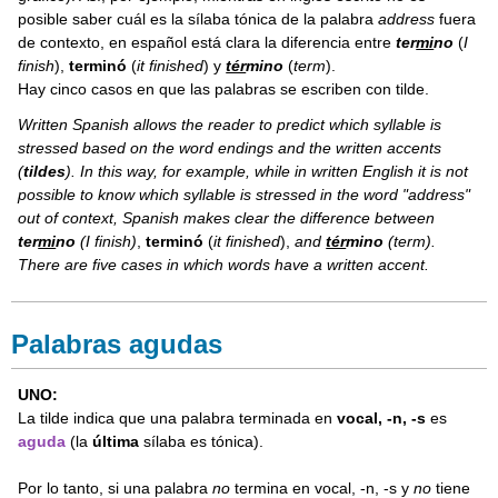
posible saber cuál es la sílaba tónica de la palabra
address
fuera
Práctica
de contexto, en español está clara la diferencia entre
ter
mi
no
(
I
4E
finish
),
terminó
(
it finished
) y
tér
mino
(
term
).
Resumen
Hay cinco casos en que las palabras se escriben con tilde.
¡A
Written Spanish allows the reader to predict which syllable is
practicar!
stressed based on the word endings and the written accents
PRÁCTICA
(
tildes
). In this way, for example, while in written English it is not
4F
possible to know which syllable is stressed in the word "address"
Práctica
out of context, Spanish makes clear the difference between
interactiva
ter
mi
no
(I finish)
,
terminó
(
it finished
),
and
tér
mino
(term).
There are five cases in which words have a written accent.
Palabras agudas
UNO:
La tilde indica que una palabra terminada en
vocal, -n, -s
es
aguda
(la
última
sílaba es tónica).
Por lo tanto, si una palabra
no
termina en vocal, -n, -s y
no
tiene