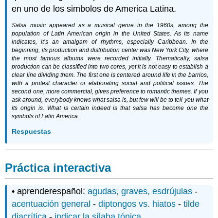
en uno de los simbolos de America Latina.
Salsa music appeared as a musical genre in the 1960s, among the
population of Latin American origin in the United States. As its name
indicates, it’s an amalgam of rhythms, especially Caribbean. In the
beginning, its production and distribution center was New York City, where
the most famous albums were recorded initially. Thematically, salsa
production can be classified into two cores, yet it is not easy to establish a
clear line dividing them. The first one is centered around life in the barrios,
with a protest character or elaborating social and political issues. The
second one, more commercial, gives preference to romantic themes. If you
ask around, everybody knows what salsa is, but few will be to tell you what
its origin is. What is certain indeed is that salsa has become one the
symbols of Latin America.
Respuestas
Práctica interactiva
• aprenderespañol:
agudas, graves, esdrújulas
-
acentuación general
-
diptongos vs. hiatos
-
tilde
diacrítica
-
indicar la sílaba tónica