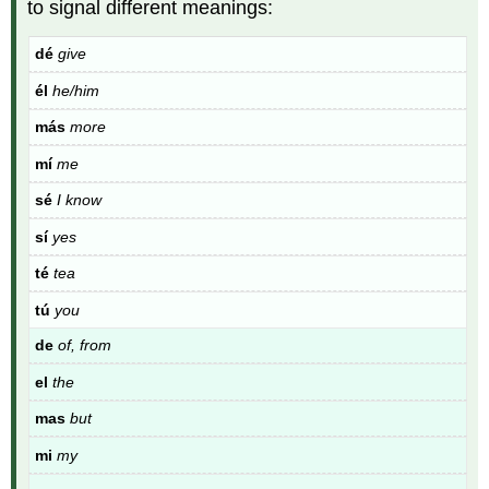
to signal different meanings:
dé
give
él
he/him
más
more
mí
me
sé
I know
sí
yes
té
tea
tú
you
de
of, from
el
the
mas
but
mi
my