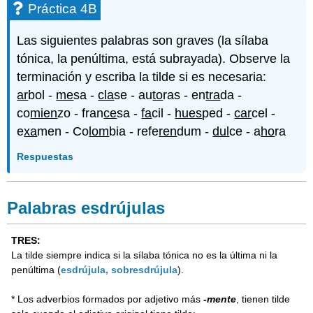
Práctica 4B
Las siguientes palabras son graves (la sílaba
tónica, la penúltima, está subrayada). Observe la
terminación y escriba la tilde si es necesaria:
ar
bol -
me
sa -
cla
se - au
to
ras - en
tra
da -
co
mien
zo - fran
ce
sa -
fa
cil -
hues
ped -
car
cel -
e
xa
men - Co
lom
bia - refe
ren
dum -
dul
ce - a
ho
ra
Respuestas
Palabras esdrújulas
TRES:
La tilde siempre indica si la sílaba tónica no es la última ni la
penúltima (
esdrújula, sobresdrújula
).
* Los adverbios formados por adjetivo más
-mente
, tienen tilde