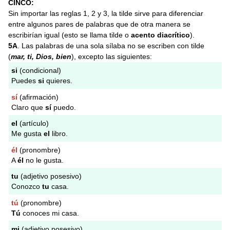
CINCO:
Sin importar las reglas 1, 2 y 3, la tilde sirve para diferenciar
entre algunos pares de palabras que de otra manera se
escribirían igual (esto se llama tilde o
acento diacrítico
).
5A
. Las palabras de una sola sílaba no se escriben con tilde
(
mar, ti, Dios, bien
), excepto las siguientes:
si
(condicional)
Puedes
si
quieres.
sí
(afirmación)
Claro que
sí
puedo.
el
(artículo)
Me gusta
el
libro.
él
(pronombre)
A
él
no le gusta.
tu
(adjetivo posesivo)
Conozco
tu
casa.
tú
(pronombre)
Tú
conoces mi casa.
mi
(adjetivo posesivo)