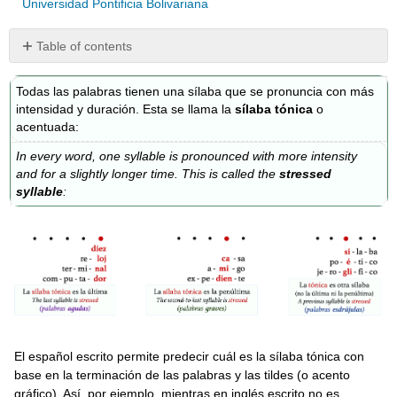
Universidad Pontificia Bolivariana
Table of contents
Palabras
agudas
Todas las palabras tienen una sílaba que se pronuncia con más
intensidad y duración. Esta se llama la
sílaba tónica
o
Práctica
acentuada:
4A
Palabras
In every word, one syllable is pronounced with more intensity
graves
and for a slightly longer time. This is called the
stressed
syllable
:
Práctica
4B
Palabras
esdrújulas
Práctica
4C
Hiatos
Práctica
El español escrito permite predecir cuál es la sílaba tónica con
4D
base en la terminación de las palabras y las tildes (o acento
Acento
gráfico). Así, por ejemplo, mientras en inglés escrito no es
diacrítico