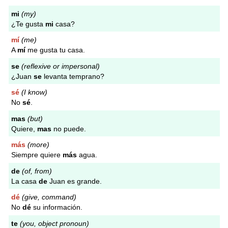
mi
(my)
¿Te gusta
mi
casa?
mí
(me)
A
mí
me gusta tu casa.
se
(reflexive or impersonal)
¿Juan
se
levanta temprano?
sé
(I know)
No
sé
.
mas
(but)
Quiere,
mas
no puede.
más
(more)
Siempre quiere
más
agua.
de
(of, from)
La casa
de
Juan es grande.
dé
(give, command)
No
dé
su información.
te
(you, object pronoun)