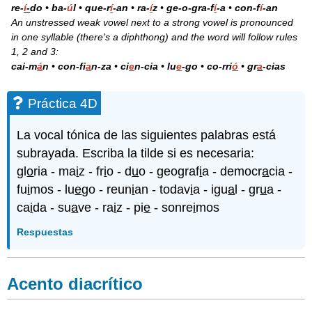
re-
í
-
do
•
ba-
ú
l
•
que-r
í
-an
•
ra-
í
z
•
g
e-o
-gra-f
í
-a
•
con-f
í
-an
An unstressed weak vowel next to a strong vowel is pronounced
in one syllable (there's a diphthong) and the word will follow rules
1, 2 and 3:
cai-m
á
n
•
con-fi
a
n-za
•
ci
e
n-cia
•
lu
e
-go
•
co-rri
ó
•
gr
a
-cias
Práctica 4D
La vocal tónica de las siguientes palabras está
subrayada. Escriba la tilde si es necesaria:
gl
o
ria - ma
i
z - fr
i
o - d
u
o - geograf
i
a - democr
a
cia -
fu
i
mos - lu
e
go - reun
i
an - todav
i
a - igu
a
l - gr
u
a -
ca
i
da - su
a
ve - ra
i
z - pi
e
- sonre
i
mos
Respuestas
Acento diacrítico