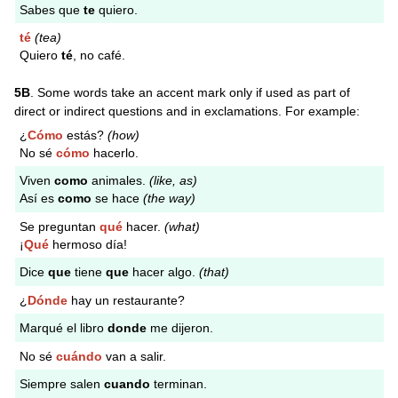
Sabes que
te
quiero.
té
(tea)
Quiero
té
, no café.
5B
. Some words take an accent mark only if used as part of
direct or indirect questions and in exclamations. For example:
¿
Cómo
estás?
(how)
No sé
cómo
hacerlo.
Viven
como
animales.
(like, as)
Así es
como
se hace
(the way)
Se preguntan
qué
hacer.
(what)
¡
Qué
hermoso día!
Dice
que
tiene
que
hacer algo.
(that)
¿
Dónde
hay un restaurante?
Marqué el libro
donde
me dijeron.
No sé
cuándo
van a salir.
Siempre salen
cuando
terminan.