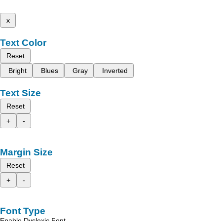
x
Text Color
Reset
Bright
Blues
Gray
Inverted
Text Size
Reset
+
-
Margin Size
Reset
+
-
Font Type
Enable Dyslexic Font