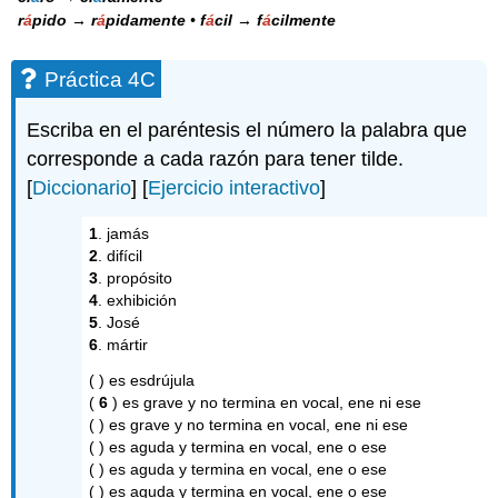
r
á
pido → r
á
pidamente
•
f
á
cil → f
á
cilmente
Práctica 4C
Escriba en el paréntesis el número la palabra que
corresponde a cada razón para tener tilde.
[
Diccionario
] [
Ejercicio interactivo
]
1
. jamás
2
. difícil
3
. propósito
4
. exhibición
5
. José
6
. mártir
( ) es esdrújula
(
6
) es grave y no termina en vocal, ene ni ese
( ) es grave y no termina en vocal, ene ni ese
( ) es aguda y termina en vocal, ene o ese
( ) es aguda y termina en vocal, ene o ese
( ) es aguda y termina en vocal, ene o ese