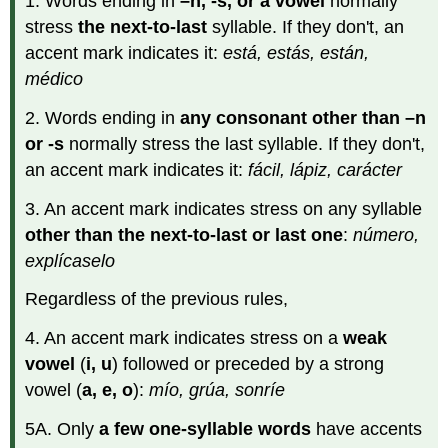
1. Words ending in
–n, -s, or a vowel
normally
stress
the next-to-last
syllable. If they don't, an
accent mark indicates it:
está, estás, están,
médico
2. Words ending in
any consonant other than –n
or -s
normally stress the last syllable. If they don't,
an accent mark indicates it:
fácil, lápiz, carácter
3. An accent mark indicates stress on any syllable
other than the next-to-last or last one
:
número,
explícaselo
Regardless of the previous rules,
4. An accent mark indicates stress on a
weak
vowel
(
i, u
) followed or preceded by a strong
vowel (
a, e, o
):
mío, grúa, sonríe
5A. Only
a few one-syllable words
have accents