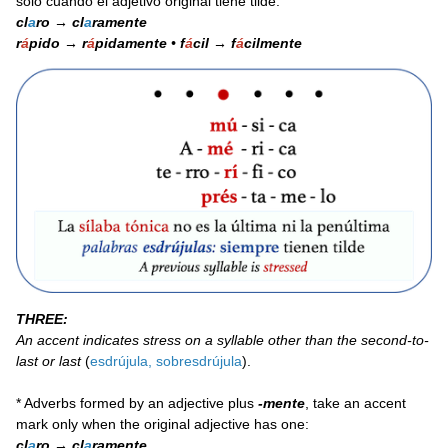
solo cuando el adjetivo original tiene tilde:
cl
a
ro → cl
a
ramente
r
á
pido → r
á
pidamente
•
f
á
cil → f
á
cilmente
THREE:
An accent indicates stress on a syllable other than the second-to-
last or last
(
esdrújula, sobresdrújula
).
* Adverbs formed by an adjective plus
-mente
, take an accent
mark only when the original adjective has one:
cl
a
ro → cl
a
ramente