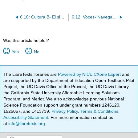
6.10: Cultura B- El sistema de salud pública en Colombia
6.12: Voces- Navegando la capital de la Salsa- Santiago de Cali, Colombia
Was this article helpful?
Yes
No
The LibreTexts libraries are
Powered by NICE CXone Expert
and
are supported by the Department of Education Open Textbook Pilot
Project, the UC Davis Office of the Provost, the UC Davis Library,
the California State University Affordable Learning Solutions
Program, and Merlot. We also acknowledge previous National
Science Foundation support under grant numbers 1246120,
1525057, and 1413739.
Privacy Policy
.
Terms & Conditions
.
Accessibility Statement
. For more information contact us
at
info@libretexts.org
.