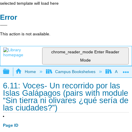
selected template will load here
Error
This action is not available.
chrome_reader_mode
Enter Reader
Mode
Expand/collapse global hierarchy
Home
Campus Bookshelves
Allan Ha
6.11: Voces- Un recorrido por las
Islas Galápagos (pairs with module
“Sin tierra ni olivares ¿qué sería de
las ciudades?”)
Page ID