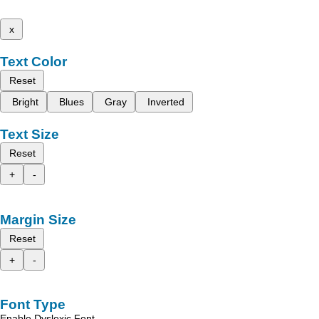
x
Text Color
Reset
Bright
Blues
Gray
Inverted
Text Size
Reset
+
-
Margin Size
Reset
+
-
Font Type
Enable Dyslexic Font