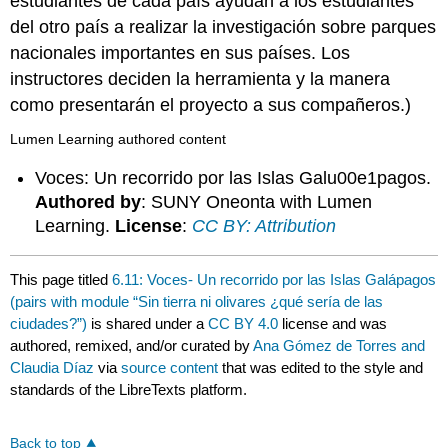
estudiantes de cada país ayudan a los estudiantes
del otro país a realizar la investigación sobre parques
nacionales importantes en sus países. Los
instructores deciden la herramienta y la manera
como presentarán el proyecto a sus compañeros.)
Lumen Learning authored content
Voces: Un recorrido por las Islas Galu00e1pagos.
Authored by
: SUNY Oneonta with Lumen
Learning.
License
:
CC BY: Attribution
This page titled
6.11: Voces- Un recorrido por las Islas Galápagos
(pairs with module “Sin tierra ni olivares ¿qué sería de las
ciudades?”)
is shared under a
CC BY 4.0
license and was
authored, remixed, and/or curated by
Ana Gómez de Torres and
Claudia Díaz
via
source content
that was edited to the style and
standards of the LibreTexts platform.
Back to top