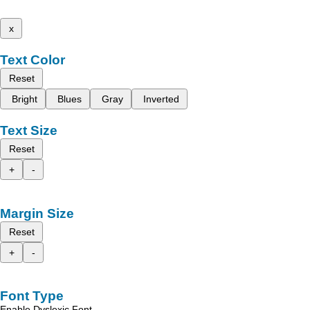
x
Text Color
Reset
Bright
Blues
Gray
Inverted
Text Size
Reset
+
-
Margin Size
Reset
+
-
Font Type
Enable Dyslexic Font