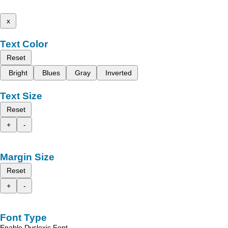
x
Text Color
Reset
Bright
Blues
Gray
Inverted
Text Size
Reset
+
-
Margin Size
Reset
+
-
Font Type
Enable Dyslexic Font