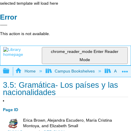
selected template will load here
Error
This action is not available.
chrome_reader_mode
Enter Reader
Mode
Expand/collapse global hierarchy
Home
Campus Bookshelves
Allan Ha
3.5: Gramática- Los países y las
nacionalidades
Page ID
Erica Brown, Alejandra Escudero, María Cristina
Montoya, and Elizabeth Small