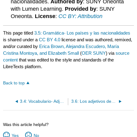
nacionalidades.
Authored by
: SUNY Oneonta
with Lumen Learning.
Provided by
: SUNY
Oneonta.
License
:
CC BY: Attribution
This page titled
3.5: Gramática- Los países y las nacionalidades
is shared under a
CC BY 4.0
license and was authored, remixed,
and/or curated by
Erica Brown, Alejandra Escudero, María
Cristina Montoya, and Elizabeth Small
(
OER SUNY
) via
source
content
that was edited to the style and standards of the
LibreTexts platform.
Back to top
3.4: Vocabulario- Adjetivos descriptivos
3.6: Los adjetivos descriptivos y de nacionalidad
Was this article helpful?
Yes
No