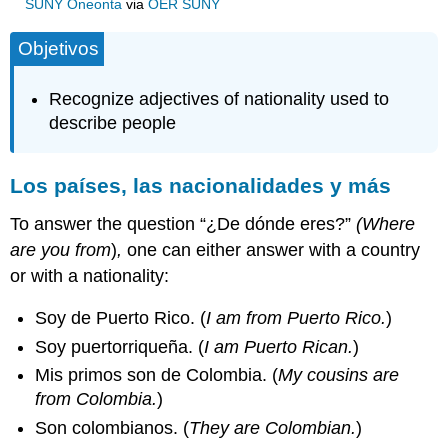
SUNY Oneonta
via
OER SUNY
Objetivos
Recognize adjectives of nationality used to
describe people
Los países, las nacionalidades y más
To answer the question “
¿De dónde eres?”
(Where
are you from
)
,
one can either answer with a country
or with a nationality:
Soy de Puerto Rico. (
I am from Puerto Rico.
)
Soy puertorriqueña. (
I am Puerto Rican.
)
Mis primos son de Colombia. (
My cousins are
from Colombia.
)
Son colombianos. (
They are Colombian.
)