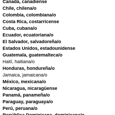
Canadá, canadiense
Chile, chilena/o
Colombia, colombiana/o
Costa Rica, costarricense
Cuba, cubana/o
Ecuador, ecuatoriana/o
El Salvador, salvadoreña/o
Estados Unidos, estadounidense
Guatemala, guatemalteca/o
Haití, haitiana/o
Honduras, hondureña/o
Jamaica, jamaicana/o
México, mexicana/o
Nicaragua, nicaragüense
Panamá, panameña/o
Paraguay, paraguaya/o
Perú, peruana/o
República Dominicana, dominicana/o