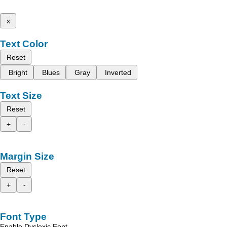
x
Text Color
Reset
Bright
Blues
Gray
Inverted
Text Size
Reset
+
-
Margin Size
Reset
+
-
Font Type
Enable Dyslexic Font