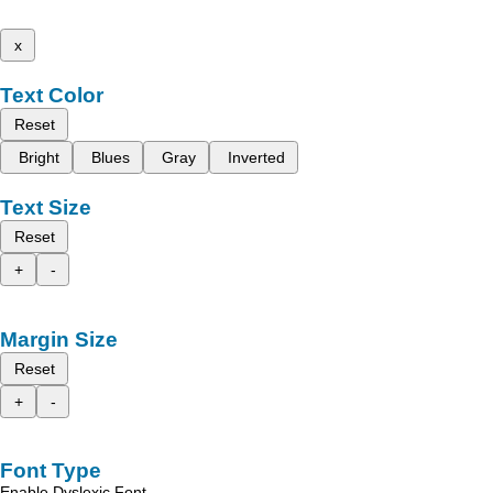
x
Text Color
Reset
Bright
Blues
Gray
Inverted
Text Size
Reset
+
-
Margin Size
Reset
+
-
Font Type
Enable Dyslexic Font