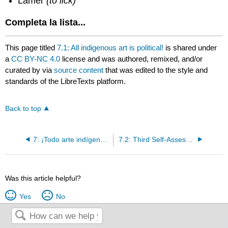
Lamer
(to lick)
Completa la lista...
This page titled
7.1: All indigenous art is political!
is shared under
a
CC BY-NC 4.0
license and was authored, remixed, and/or
curated by
via
source content
that was edited to the style and
standards of the LibreTexts platform.
Back to top
7: ¡Todo arte indígena es político! Relación entre arte indígena y activismo
7.2: Third Self-Assessment
Was this article helpful?
Yes
No