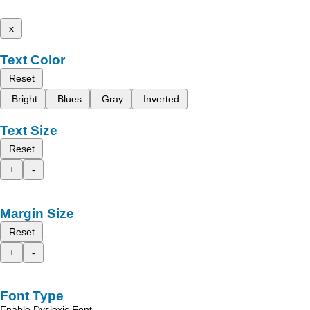
x
Text Color
Reset
Bright
Blues
Gray
Inverted
Text Size
Reset
+
-
Margin Size
Reset
+
-
Font Type
Enable Dyslexic Font