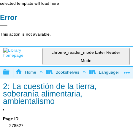
selected template will load here
Error
This action is not available.
chrome_reader_mode
Enter Reader
Mode
Expand/collapse global hierarchy
Home
Bookshelves
Languages
2: La cuestión de la tierra,
soberanía alimentaria,
ambientalismo
Page ID
278527