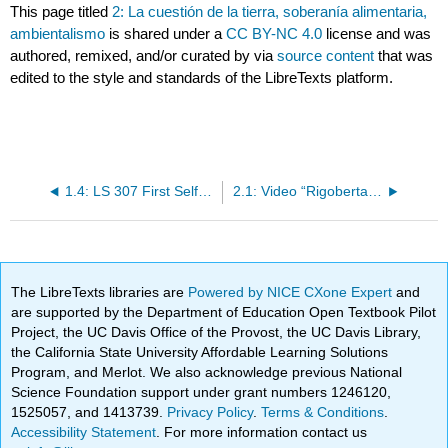
This page titled
2: La cuestión de la tierra, soberanía alimentaria,
ambientalismo
is shared under a
CC BY-NC 4.0
license and was
authored, remixed, and/or curated by
via
source content
that was
edited to the style and standards of the LibreTexts platform.
1.4: LS 307 First Self-Assessment
2.1: Video “Rigoberta Menchú- día sereno”
The LibreTexts libraries are
Powered by NICE CXone Expert
and
are supported by the Department of Education Open Textbook Pilot
Project, the UC Davis Office of the Provost, the UC Davis Library,
the California State University Affordable Learning Solutions
Program, and Merlot. We also acknowledge previous National
Science Foundation support under grant numbers 1246120,
1525057, and 1413739.
Privacy Policy
.
Terms & Conditions
.
Accessibility Statement
. For more information contact us