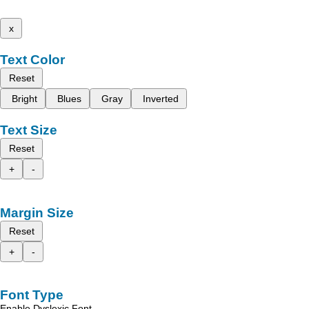
x
Text Color
Reset
Bright
Blues
Gray
Inverted
Text Size
Reset
+
-
Margin Size
Reset
+
-
Font Type
Enable Dyslexic Font