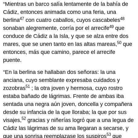
“Mientras un barco salía lentamente de la bahía de
Cádiz, entonces animada como una feria, una
47
48
berlina
con cuatro caballos, cuyos cascabeles
49
sonaban alegremente, corría por el arrecife
que
conduce de Cádiz a la Isla, y que se alza entre dos
50
mares, que se unen tanto en las altas mareas,
que
entonces, más que camino, parece el arrecife
puente.
“En la berlina se hallaban dos señoras: la una
anciana, cuyo semblante expresaba cuidados y
51
zozobras
; la otra joven y hermosa, cuyo rostro
estaba bañado de lágrimas. Frente de ambas iba
sentada una negra aún joven, doncella y compañera
desde su infancia de la que lloraba; la que por sus
52
visajes,
gracias y niñerías logró que a una legua de
Cádiz las lágrimas de su ama llegaran a secarse, y
53
que una sonrisa reemplazase los suspiros
que