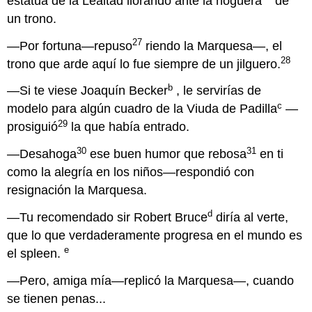
estatua de la Lealtad llorando ante la hoguera
de
un trono.
27
—Por fortuna—repuso
riendo la Marquesa—, el
28
trono que arde aquí lo fue siempre de un jilguero.
b
—Si te viese Joaquín Becker
, le servirías de
c
modelo para algún cuadro de la Viuda de Padilla
—
29
prosiguió
la que había entrado.
30
31
—Desahoga
ese buen humor que rebosa
en ti
como la alegría en los niños—respondió con
resignación la Marquesa.
d
—Tu recomendado sir Robert Bruce
diría al verte,
que lo que verdaderamente progresa en el mundo es
e
el spleen.
—Pero, amiga mía—replicó la Marquesa—, cuando
se tienen penas...