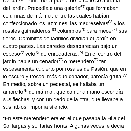
caoba.
Frente de la puerta de la calle se abría la
67
del jardín. Precedíale una galería
que formaban
columnas de mármol, entre las cuales habían
68
confeccionado los jazmines, las madreselvas
y los
69
70
71
rosales guirnalderos,
columpios
para mecer
sus
flores. Caminitos de ladrillos dividían el jardín en
cuatro partes. Las paredes desaparecían bajo un
72
73
74
espeso
velo
de enredaderas.
En el centro del
75
76
jardín había un cenador
o merendero
tan
espesamente cubierto por rosales de Pasión, que en
77
lo oscuro y fresco, más que cenador, parecía gruta.
En medio, sobre un pedestal, se hallaba un
78
amorcito
de mármol, que con una mano escondía
sus flechas, y con un dedo de la otra, que llevaba a
sus labios, imponía silencio.
“En este merendero era en el que pasaba la Hija del
Sol largas y solitarias horas. Algunas veces le decía