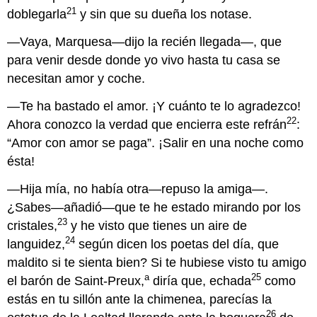
21
doblegarla
y sin que su dueña los notase.
—Vaya, Marquesa—dijo la recién llegada—, que
para venir desde donde yo vivo hasta tu casa se
necesitan amor y coche.
—Te ha bastado el amor. ¡Y cuánto te lo agradezco!
22
Ahora conozco la verdad que encierra este refrán
:
“Amor con amor se paga”. ¡Salir en una noche como
ésta!
—Hija mía, no había otra—repuso la amiga—.
¿Sabes—añadió—que te he estado mirando por los
23
cristales,
y he visto que tienes un aire de
24
languidez,
según dicen los poetas del día, que
maldito si te sienta bien? Si te hubiese visto tu amigo
a
25
el barón de Saint-Preux,
diría que, echada
como
estás en tu sillón ante la chimenea, parecías la
26