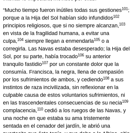
101
“Mucho tiempo fueron inútiles todas sus gestiones
;
102
porque a la Hija del Sol habían sido infundidos
103
principios religiosos, que si no siempre alcanzan,
en vista de la fragilidad humana, a evitar una
104
105
culpa,
siempre llegan a enmendarla
o a
corregirla. Las Navas estaba desesperado; la Hija del
106
Sol, por su parte, había trocado
su anterior
107
tranquilo fastidio
por un constante dolor que la
consumía. Francisca, la negra, llena de compasión
108
por los sufrimientos de ambos, y cediendo
a sus
instintos de raza incivilizada, sin reflexionar en la
culpable causa de estos voluntarios sufrimientos, ni
109
en las trascendentales consecuencias de su necia
110
complacencia,
cedió a los ruegos de las Navas, y
una noche en que estaba su ama tristemente
sentada en el cenador del jardín, le abrió una