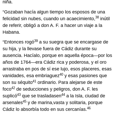
niña.
“Gozaban hacía algun tiempo los esposos de una
38
felicidad sin nubes, cuando un acaecimiento,
inútil
de referir, obligó a don A. F. a hacer un viaje a la
Habana.
39
“Entonces rogó
a su suegra que se encargase de
su hija, y la llevase fuera de Cádiz durante su
ausencia. Hacíalo, porque en aquella época—por los
años de 1764—era Cádiz rica y poderosa, y el oro
arrastraba en pos de sí ese lujo, esos placeres, esas
40
vanidades, esa embriaguez
y esas pasiones que
41
son su séquito
ordinario. Para alejarse de este
42
foco
de seducciones y peligros, don A. F. les
43
44
suplicó
que se trasladasen
a la Isla, ciudad de
45
arsenales
y de marina,vasta y solitaria, porque
46
Cádiz lo absorbía todo en sus cercanías.