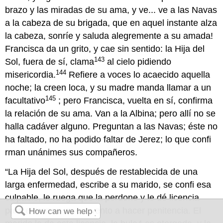
brazo y las miradas de su ama, y ve... ve a las Navas
a la cabeza de su brigada, que en aquel instante alza
la cabeza, sonríe y saluda alegremente a su amada!
Francisca da un grito, y cae sin sentido: la Hija del
143
Sol, fuera de sí, clama
al cielo pidiendo
144
misericordia.
Refiere a voces lo acaecido aquella
noche; la creen loca, y su madre manda llamar a un
145
facultativo
; pero Francisca, vuelta en sí, confirma
la relación de su ama. Van a la Albina; pero allí no se
halla cadáver alguno. Preguntan a las Navas; éste no
ha faltado, no ha podido faltar de Jerez; lo que confi
rman unánimes sus compañeros.
“La Hija del Sol, después de restablecida de una
larga enfermedad, escribe a su marido, se confi esa
culpable, le ruega que la perdone y le dé licencia
para entrar en un convento a hacer penitencia. El