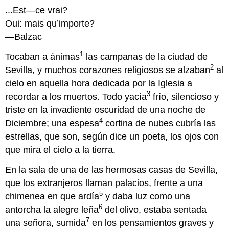
...Est—ce vrai?
Oui: mais qu’importe?
—Balzac
1
Tocaban a ánimas
las campanas de la ciudad de
2
Sevilla, y muchos corazones religiosos se alzaban
al
cielo en aquella hora dedicada por la Iglesia a
3
recordar a los muertos. Todo yacía
frío, silencioso y
triste en la invadiente oscuridad de una noche de
4
Diciembre; una espesa
cortina de nubes cubría las
estrellas, que son, según dice un poeta, los ojos con
que mira el cielo a la tierra.
En la sala de una de las hermosas casas de Sevilla,
que los extranjeros llaman palacios, frente a una
5
chimenea en que ardía
y daba luz como una
6
antorcha la alegre leña
del olivo, estaba sentada
7
una señora, sumida
en los pensamientos graves y