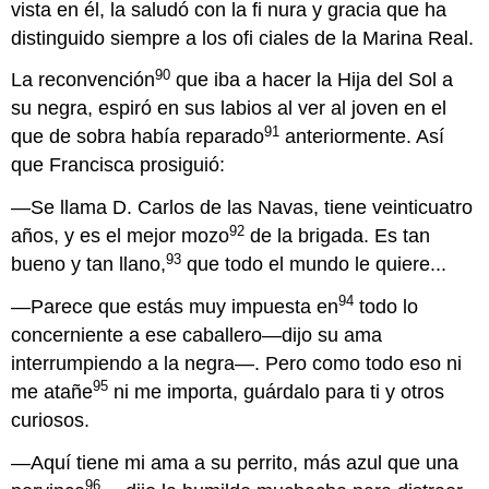
vista en él, la saludó con la fi nura y gracia que ha
distinguido siempre a los ofi ciales de la Marina Real.
90
La reconvención
que iba a hacer la Hija del Sol a
su negra, espiró en sus labios al ver al joven en el
91
que de sobra había reparado
anteriormente. Así
que Francisca prosiguió:
—Se llama D. Carlos de las Navas, tiene veinticuatro
92
años, y es el mejor mozo
de la brigada. Es tan
93
bueno y tan llano,
que todo el mundo le quiere...
94
—Parece que estás muy impuesta en
todo lo
concerniente a ese caballero—dijo su ama
interrumpiendo a la negra—. Pero como todo eso ni
95
me atañe
ni me importa, guárdalo para ti y otros
curiosos.
—Aquí tiene mi ama a su perrito, más azul que una
96