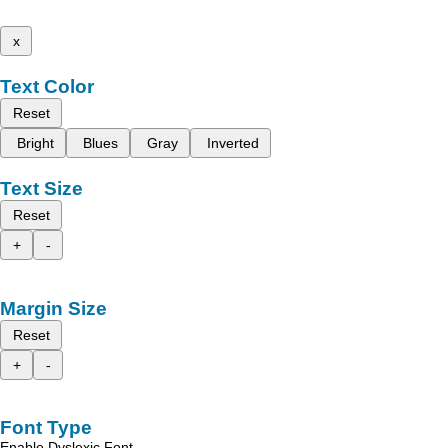
x
Text Color
Reset
Bright
Blues
Gray
Inverted
Text Size
Reset
+
-
Margin Size
Reset
+
-
Font Type
Enable Dyslexic Font