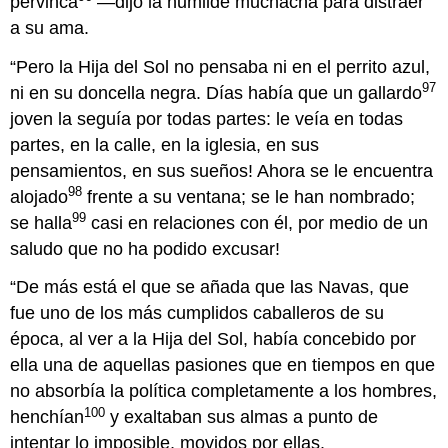
pervinca
—dijo la humilde muchacha para distraer
a su ama.
“Pero la Hija del Sol no pensaba ni en el perrito azul,
97
ni en su doncella negra. Días había que un gallardo
joven la seguía por todas partes: le veía en todas
partes, en la calle, en la iglesia, en sus
pensamientos, en sus sueños! Ahora se le encuentra
98
alojado
frente a su ventana; se le han nombrado;
99
se halla
casi en relaciones con él, por medio de un
saludo que no ha podido excusar!
“De más está el que se añada que las Navas, que
fue uno de los más cumplidos caballeros de su
época, al ver a la Hija del Sol, había concebido por
ella una de aquellas pasiones que en tiempos en que
no absorbía la política completamente a los hombres,
100
henchían
y exaltaban sus almas a punto de
intentar lo imposible, movidos por ellas.