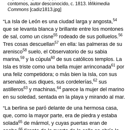
contornos, autor desconocido, c. 1813.
Wikimedia
Commons
[cadiz1813.jpg]
54
“La Isla de León es una ciudad larga y angosta,
que se levanta blanca y brillante entre los montones
55
56
de sal, como un cisne
rodeado de sus polluelos.
57
Tres cosas descuellan
en ella: las palmeras de su
58
arenisco
suelo, el Observatorio de su sabia
59
60
marina,
y la cúpula
de sus católicos templos. La
61
Isla es triste como una bella mujer arrinconada
por
una feliz competidora; o más bien la Isla, con sus
62
arsenales, sus diques, sus cordelerías,
sus
63
64
astilleros
y machinas,
parece la mujer del marino
en su soledad, sentada en la playa y mirando al mar.
“La berlina se paró delante de una hermosa casa,
que, como la mayor parte, era de piedra y estaba
65
solada
de mármol, y cuyas puertas eran de
66