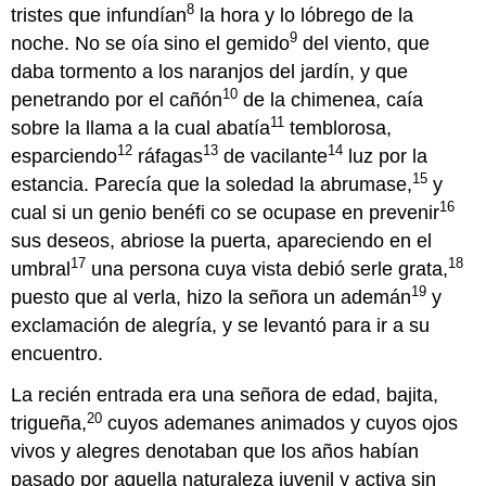
8
tristes que infundían
la hora y lo lóbrego de la
9
noche. No se oía sino el gemido
del viento, que
daba tormento a los naranjos del jardín, y que
10
penetrando por el cañón
de la chimenea, caía
11
sobre la llama a la cual abatía
temblorosa,
12
13
14
esparciendo
ráfagas
de vacilante
luz por la
15
estancia. Parecía que la soledad la abrumase,
y
16
cual si un genio benéfi co se ocupase en prevenir
sus deseos, abriose la puerta, apareciendo en el
17
18
umbral
una persona cuya vista debió serle grata,
19
puesto que al verla, hizo la señora un ademán
y
exclamación de alegría, y se levantó para ir a su
encuentro.
La recién entrada era una señora de edad, bajita,
20
trigueña,
cuyos ademanes animados y cuyos ojos
vivos y alegres denotaban que los años habían
pasado por aquella naturaleza juvenil y activa sin