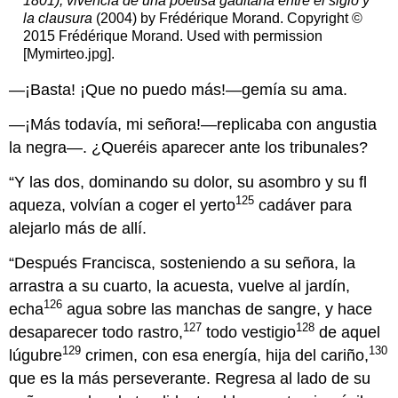
1801), vivencia de una poetisa gaditana entre el siglo y
la clausura
(2004) by Frédérique Morand. Copyright ©
2015 Frédérique Morand. Used with permission
[Mymirteo.jpg].
—¡Basta! ¡Que no puedo más!—gemía su ama.
—¡Más todavía, mi señora!—replicaba con angustia
la negra—. ¿Queréis aparecer ante los tribunales?
“Y las dos, dominando su dolor, su asombro y su fl
125
aqueza, volvían a coger el yerto
cadáver para
alejarlo más de allí.
“Después Francisca, sosteniendo a su señora, la
arrastra a su cuarto, la acuesta, vuelve al jardín,
126
echa
agua sobre las manchas de sangre, y hace
127
128
desaparecer todo rastro,
todo vestigio
de aquel
129
130
lúgubre
crimen, con esa energía, hija del cariño,
que es la más perseverante. Regresa al lado de su