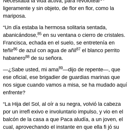
Necesitaba la vida activa, para revolotear
ligeramente y sin objeto, de flor en flor, como la
mariposa.
“Un día estaba la hermosa solitaria sentada,
85
abanicándose,
en su ventana o cierro de cristales.
Francisca, echada en el suelo, se entretenía en
86
87
teñir
de azul con agua de añil
el blanco perrito
88
habanero
de su señora.
89
—¿Sabe usted, mi ama
—dijo de repente—, que
ese oficial, ese brigadier de guardias marinas que
nos sigue cuando vamos a misa, se ha mudado aquí
enfrente?
“La Hija del Sol, al oír a su negra, volvió la cabeza
por un irrefl exivo e involuntario impulso, y vio en el
balcón de la casa a que Paca aludía, a un joven, el
cual, aprovechando el instante en que ella fi jó su