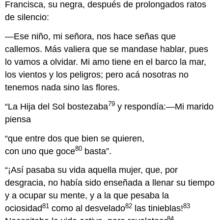
Francisca, su negra, después de prolongados ratos
de silencio:
—Ese niño, mi señora, nos hace señas que
callemos. Más valiera que se mandase hablar, pues
lo vamos a olvidar. Mi amo tiene en el barco la mar,
los vientos y los peligros; pero acá nosotras no
tenemos nada sino las flores.
79
“La Hija del Sol bostezaba
y respondía:—Mi marido
piensa
“que entre dos que bien se quieren,
80
con uno que goce
basta”.
“¡Así pasaba su vida aquella mujer, que, por
desgracia, no había sido enseñada a llenar su tiempo
y a ocupar su mente, y a la que pesaba la
81
82
83
ociosidad
como al desvelado
las tinieblas!
84