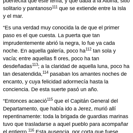
puertecita que éste tenía, y que daba a la Albina, sitio
111
solitario y pantanoso
que se extiende entre la Isla
y el mar.
“Es una verdad muy conocida la de que el primer
paso es el que cuesta. La puerta que tan
imprudentemente abrió la negra, lo fue ya cada
112
noche. En aquella galería, poco ha
tan sola y
vacía; entre aquellas fl ores, poco ha tan
113
desdeñadas
; a la claridad de aquella luna, poco ha
114
tan desatendida,
pasaban los amantes noches de
encanto, y cuya felicidad adormecía hasta la
conciencia. De esta suerte pasó un año.
115
“Entonces acaeció
que el Capitán General del
Departamento, que había ido a Jerez, murió allí
repentinamente: toda la brigada de guardias marinas
tuvo que trasladarse a aquel pueblo para acompañar
116
el entierro.
Esta ausencia, por corta que fuese,