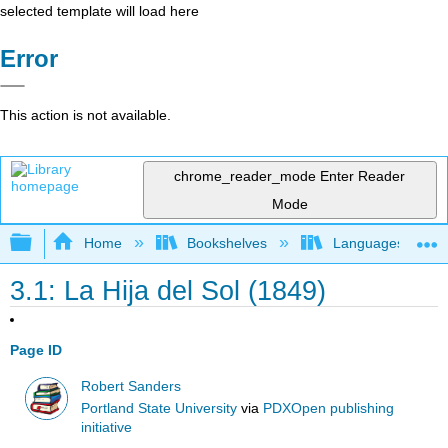
selected template will load here
Error
This action is not available.
chrome_reader_mode
Enter Reader
Mode
Expand/collapse global hierarchy
Home
Bookshelves
Languages
3.1: La Hija del Sol (1849)
Page ID
Robert Sanders
Portland State University
via
PDXOpen publishing
initiative