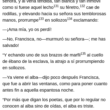
señora, y al verla tendida, tan blanca y tan inmóvil
131
132
como si fuese aquel lecho
su féretro,
cae de
rodillas, y elevando hacia su señora sus temblorosas
133
134
manos, prorrumpe
en sollozos
exclamando:
—¡Ama mía, yo os perdí!
—No, Francisca, no—murmuró su señora—; me has
salvado!
135
“Y echando uno de sus brazos de marfil
al cuello
de ébano de la esclava, la atrajo a sí prorrumpiendo
en sollozos.
—Ya viene el alba—dijo poco después Francisca,
que fue a abrir las ventanas, como para poner cuanto
antes fin a aquella espantosa noche.
“Por más que digan los poetas, que por lo regular no
conocen al alba sino de oídas, el alba es triste.