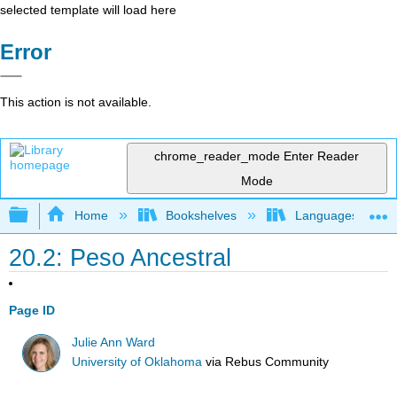
selected template will load here
Error
This action is not available.
chrome_reader_mode
Enter Reader
Mode
Expand/collapse global hierarchy
Home
Bookshelves
Languages
20.2: Peso Ancestral
Page ID
Julie Ann Ward
University of Oklahoma
via
Rebus Community