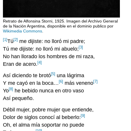
Retrato de Alfonsina Storni, 1925. Imagen del Archivo General
de la Nación Argentina, disponible en el dominio publico por
Wikimedia Commons
.
[1]
[2]
Tú
me dijiste: no lloró mi padre;
[3]
Tú me dijiste: no lloró mi abuelo;
No han llorado los hombres de mi raza,
[4]
Eran de acero.
[5]
Así diciendo te brotó
una lágrima
[6]
[7]
Y me cayó en la boca…
más veneno
[8]
Yo
he bebido nunca en otro vaso
Así pequeño.
Débil mujer, pobre mujer que entiende,
[9]
Dolor de siglos conocí al beberlo:
Oh, el alma mía soportar no puede
[10]