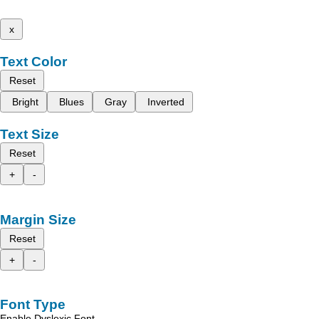
x
Text Color
Reset
Bright
Blues
Gray
Inverted
Text Size
Reset
+
-
Margin Size
Reset
+
-
Font Type
Enable Dyslexic Font