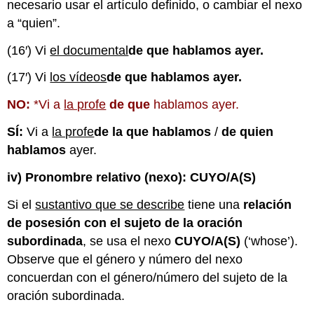
necesario usar el artículo definido, o cambiar el nexo
a “quien”.
(16′) Vi
el documental
de que hablamos ayer.
(17′) Vi
los vídeos
de que hablamos ayer.
NO:
*Vi a
la profe
de que
hablamos ayer.
SÍ:
Vi a
la profe
de la que hablamos
/
de quien
hablamos
ayer.
iv) Pronombre relativo (nexo):
CUYO/A(S)
Si el
sustantivo que se describe
tiene una
relación
de posesión con el sujeto de la oración
subordinada
, se usa el nexo
CUYO/A(S)
(‘whose’).
Observe que el género y número del nexo
concuerdan con el género/número del sujeto de la
oración subordinada.