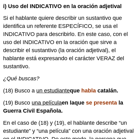
i) Uso del INDICATIVO en la oración adjetival
Si el hablante quiere describir un sustantivo que
identifica un referente ESPECÍFICO, se usa el
INDICATIVO para describirlo. En este caso, con el
uso del INDICATIVO en la oración que sirve a
describir el sustantivo (la oración adjetival), el
hablante está expresando el carácter VERAZ del
sustantivo.
¿Qué buscas?
(18) Busco a
un estudiante
que
habla
catalán.
(19) Busco
una película
en la
que
se
presenta
la
Guerra Civil Española.
En el caso de (18) y (19), el hablante describe “un
estudiante” y “una película” con una oración adjetival
en el INDICATIVO. De este modo, la persona que