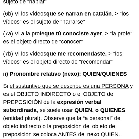
sujeto de “hablar”
(6b) Vi
los vídeos
que se narran en catalán
. > “los
vídeos” es el sujeto de “narrarse”
(7a) Vi a
la profe
que tú conociste ayer
. > “la profe”
es el objeto directo de “conocer”
(7b) Vi
los vídeos
que me recomendaste.
> “los
vídeos” es el objeto directo de “recomendar”
ii) Pronombre relativo (nexo): QUIEN/QUIENES
Si
el sustantivo que se describe es una PERSONA
y
es el OBJETO INDIRECTO o el OBJETO de
PREPOSICIÓN de la
expresión verbal
subordinada
, se suele usar
QUIEN, o QUIENES
(entidad plural). Observe que la “a personal” del
objeto indirecto o la preposición del objeto de
preposición se coloca ANTES del nexo QUIEN.