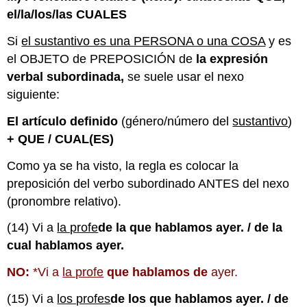
el/la/los/las CUALES
Si
el sustantivo es una PERSONA o una COSA
y es
el OBJETO de PREPOSICIÓN de
la expresión
verbal subordinada,
se suele usar el nexo
siguiente:
El artículo definido
(género/número del
sustantivo
)
+ QUE / CUAL(ES)
Como ya se ha visto, la regla es colocar la
preposición del verbo subordinado ANTES del nexo
(pronombre relativo).
(14) Vi a
la profe
de la que hablamos ayer. / de la
cual hablamos ayer.
NO:
*Vi a
la profe
que hablamos de
ayer.
(15) Vi a
los profes
de los que hablamos ayer. / de