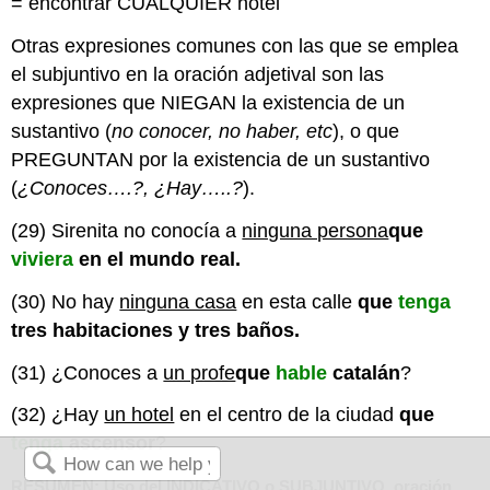
= encontrar CUALQUIER hotel
Otras expresiones comunes con las que se emplea
el subjuntivo en la oración adjetival son las
expresiones que NIEGAN la existencia de un
sustantivo (
no conocer, no haber, etc
), o que
PREGUNTAN por la existencia de un sustantivo
(
¿Conoces….?, ¿Hay…..?
).
(29) Sirenita no conocía a
ninguna persona
que
viviera
en el mundo real.
(30) No hay
ninguna casa
en esta calle
que
tenga
tres habitaciones y tres baños.
(31) ¿Conoces a
un profe
que
hable
catalán
?
(32) ¿Hay
un hotel
en el centro de la ciudad
que
tenga
ascensor
?
RESUMEN: Uso del INDICATIVO o SUBJUNTIVO, oración