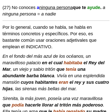
(27) No conoces
a
ninguna persona
que te
ayude
.
a
ninguna persona = a nadie
Por lo general, cuando se habla, se habla en
términos concretos y específicos. Por eso, es
bastante común usar oraciones adjetivales que
emplean el INDICATIVO.
En el fondo del más azul de los océanos, un
maravilloso palacio
en el cual
habitaba
el Rey del
Mar
, un viejo y sabio tritón
que
tenía
una
abundante barba blanca
. Vivía en una esplendida
mansión
cuyos habitantes
eran
el rey y sus cuatro
hijas
, las sirenas más bellas del mar.
Sirenita, la más joven, poseía una voz maravillosa
que
podía
hacerle llorar al tritón más poderoso
.
Ella tenía un arpa
que le
había regalado
su madre