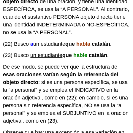
objeto directo
de una oración, y tiene una identidad
ESPECÍFICA, se usa la “A PERSONAL”. Al contrario,
cuando el sustantivo PERSONA objeto directo tiene
una identidad INDETERMINADA o NO-ESPECÍFICA,
no se usa la “A PERSONAL”.
(22) Busco
a
un estudiante
que
habla
catalán.
(23) Busco
un estudiante
que
hable
catalán
.
De ese modo, se puede ver que la estructura de
esas oraciones varían según la referencia del
objeto directo
: si es una persona específica, se usa
la “a personal” y se emplea el INDICATIVO en la
oración adjetival, como en (22); en cambio, si es una
persona sin referencia específica, NO se usa la “a
personal” y se emplea el SUBJUNTIVO en la oración
adjetival, como en (23).
Observe que hay una excepción a esa variación en