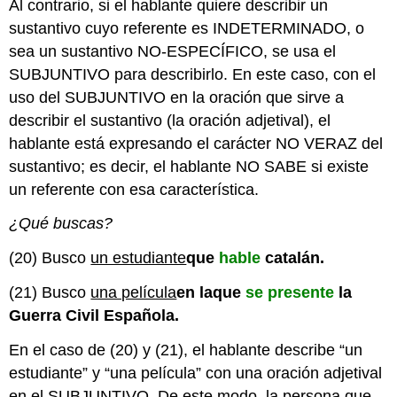
Al contrario, si el hablante quiere describir un
sustantivo cuyo referente es INDETERMINADO, o
sea un sustantivo NO-ESPECÍFICO, se usa el
SUBJUNTIVO para describirlo. En este caso, con el
uso del SUBJUNTIVO en la oración que sirve a
describir el sustantivo (la oración adjetival), el
hablante está expresando el carácter NO VERAZ del
sustantivo; es decir, el hablante NO SABE si existe
un referente con esa característica.
¿Qué buscas?
(20) Busco
un estudiante
que
hable
catalán.
(21) Busco
una película
en la
que
se presente
la
Guerra Civil Española.
En el caso de (20) y (21), el hablante describe “un
estudiante” y “una película” con una oración adjetival
en el SUBJUNTIVO. De este modo, la persona que