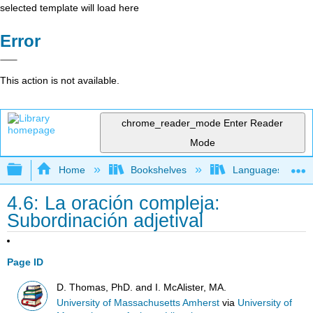
selected template will load here
Error
This action is not available.
chrome_reader_mode
Enter Reader
Mode
Expand/collapse global hierarchy
Home
Bookshelves
Languages
4.6: La oración compleja:
Subordinación adjetival
Page ID
D. Thomas, PhD. and I. McAlister, MA.
University of Massachusetts Amherst
via
University of