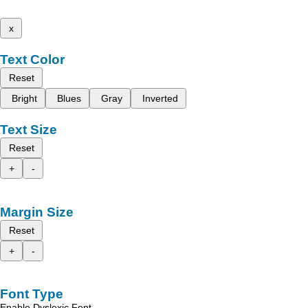
x
Text Color
Reset
Bright
Blues
Gray
Inverted
Text Size
Reset
+
-
Margin Size
Reset
+
-
Font Type
Enable Dyslexic Font