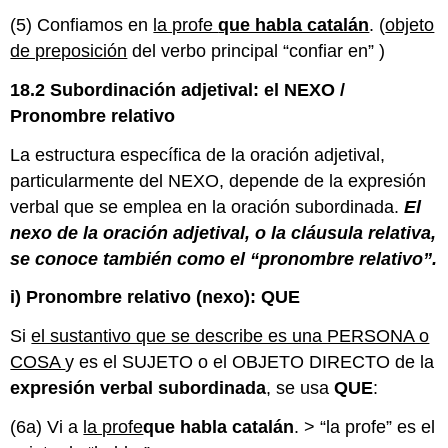
(5) Confiamos en
la profe
que habla catalán
. (
objeto
de preposición
del verbo principal “confiar en” )
18.2 Subordinación adjetival: el NEXO /
Pronombre relativo
La estructura específica de la oración adjetival,
particularmente del NEXO, depende de la expresión
verbal que se emplea en la oración subordinada.
El
nexo de la oración adjetival, o la cláusula relativa,
se conoce también como el “pronombre relativo”.
i) Pronombre relativo (nexo): QUE
Si
el sustantivo que se describe es una PERSONA o
COSA
y es el SUJETO o el OBJETO DIRECTO de la
expresión verbal subordinada
, se usa
QUE
:
(6a) Vi a
la profe
que habla catalán
. > “la profe” es el