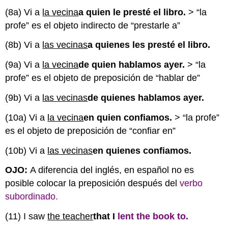
(8a) Vi a
la vecina
a quien le presté el libro.
> “la
profe” es el objeto indirecto de “prestarle a”
(8b) Vi a
las vecinas
a quienes les presté el libro.
(9a) Vi a
la vecina
de quien hablamos ayer.
> “la
profe” es el objeto de preposición de “hablar de”
(9b) Vi a
las vecinas
de quienes hablamos ayer.
(10a) Vi a
la vecina
en quien confiamos.
> “la profe”
es el objeto de preposición de “confiar en”
(10b) Vi a
las vecinas
en quienes confiamos.
OJO:
A diferencia del inglés, en español no es
posible colocar la preposición después del
verbo
subordinado.
(11) I saw
the teacher
that I
lent the book
to.