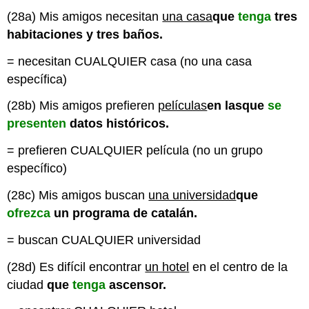
(28a) Mis amigos necesitan
una casa
que
tenga
tres
habitaciones y tres baños.
= necesitan CUALQUIER casa (no una casa
específica)
(28b) Mis amigos prefieren
películas
en las
que
se
presenten
datos históricos.
= prefieren CUALQUIER película (no un grupo
específico)
(28c) Mis amigos buscan
una universidad
que
ofrezca
un programa de catalán.
= buscan CUALQUIER universidad
(28d) Es difícil encontrar
un hotel
en el centro de la
ciudad
que
tenga
ascensor.