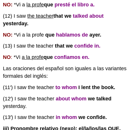
NO:
*Vi a
la profe
que
presté el libro a
.
(12) I saw
the teacher
that we
talked about
yesterday.
NO:
*Vi a la profe
que
hablamos de
ayer.
(13) I saw the teacher
that we
confide in.
NO
:
*Vi
a la profe
que
confiamos en.
Las oraciones del español son iguales a las variantes
formales del inglés:
(11′) I saw the teacher
to whom
I lent the book.
(12′) I saw the teacher
about whom
we talked
yesterday.
(13′) I saw the teacher
in whom
we confide.
iii) Pronombre relativo (nexo): el/la/los/las QUE,