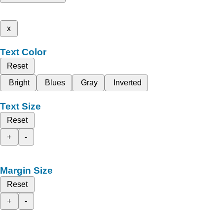
x
Text Color
Reset
Bright
Blues
Gray
Inverted
Text Size
Reset
+
-
Margin Size
Reset
+
-