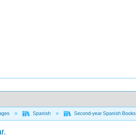
ages
Spanish
Second-year Spanish Books
r.