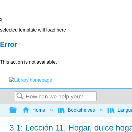
x
selected template will load here
Error
This action is not available.
Search
Expand/collapse global hierarchy
Home
Bookshelves
Langu
3.1: Lección 11. Hogar, dulce hoga