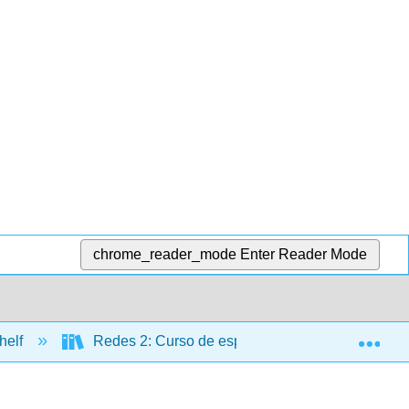
chrome_reader_mode
Enter Reader Mode
Exp
helf
Redes 2: Curso de español intermedio (Warnock