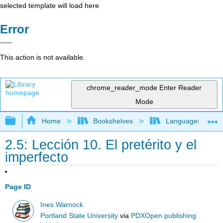
selected template will load here
Error
This action is not available.
chrome_reader_mode
Enter Reader
Mode
Expand/collapse global hierarchy
Home
Bookshelves
Languages
2.5: Lección 10. El pretérito y el
imperfecto
Page ID
Ines Warnock
Portland State University
via
PDXOpen publishing