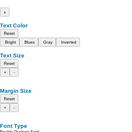
x
Text Color
Reset
Bright
Blues
Gray
Inverted
Text Size
Reset
+
-
Margin Size
Reset
+
-
Font Type
Enable Dyslexic Font