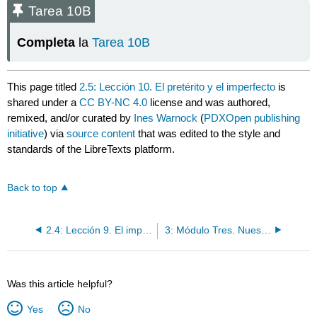
Tarea 10B
Completa
la
Tarea 10B
This page titled
2.5: Lección 10. El pretérito y el imperfecto
is
shared under a
CC BY-NC 4.0
license and was authored,
remixed, and/or curated by
Ines Warnock
(
PDXOpen publishing
initiative
) via
source content
that was edited to the style and
standards of the LibreTexts platform.
Back to top
2.4: Lección 9. El imperfecto
3: Módulo Tres. Nuestro entorno.
Was this article helpful?
Yes
No