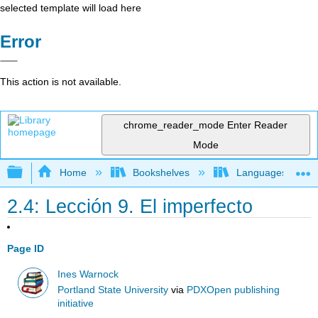
selected template will load here
Error
This action is not available.
chrome_reader_mode
Enter Reader
Mode
Expand/collapse global hierarchy
Home
Bookshelves
Languages
2.4: Lección 9. El imperfecto
Page ID
Ines Warnock
Portland State University
via
PDXOpen publishing
initiative