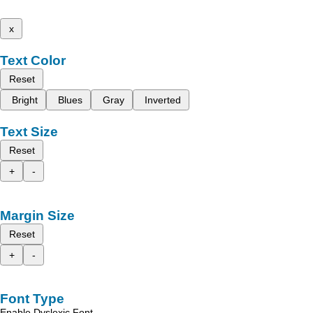
x
Text Color
Reset
Bright
Blues
Gray
Inverted
Text Size
Reset
+
-
Margin Size
Reset
+
-
Font Type
Enable Dyslexic Font