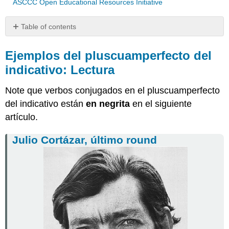
ASCCC Open Educational Resources Initiative
Table of contents
Ejemplos
del
Ejemplos del pluscuamperfecto del
pluscuamperfecto
indicativo: Lectura
del
indicativo:
Note que verbos conjugados en el pluscuamperfecto
Lectura
del indicativo están
en negrita
en el siguiente
Julio
artículo.
Cortázar,
último
round
Julio Cortázar, último round
Presentación
del
pluscuamperfecto
del
indicativo
y
sus
usos