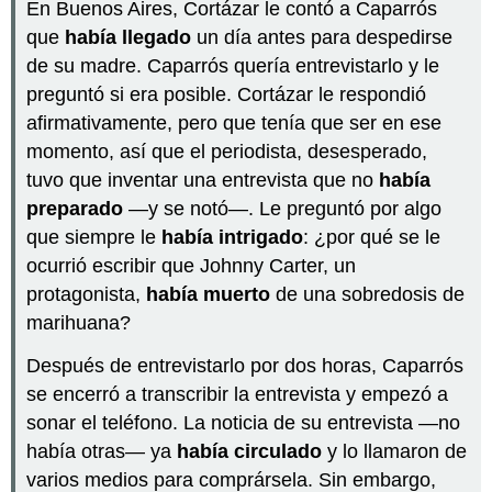
a
En Buenos Aires, Cortázar le contó a Caparrós
practicar!
que
había llegado
un día antes para despedirse
Actividad
de su madre. Caparrós quería entrevistarlo y le
8.2.1
preguntó si era posible. Cortázar le respondió
Actividad
afirmativamente, pero que tenía que ser en ese
8.2.2
momento, así que el periodista, desesperado,
Actividad
8.2.3
tuvo que inventar una entrevista que no
había
Actividad
preparado
—y se notó—. Le preguntó por algo
8.2.4
que siempre le
había intrigado
: ¿por qué se le
ocurrió escribir que Johnny Carter, un
protagonista,
había muerto
de una sobredosis de
marihuana?
Después de entrevistarlo por dos horas, Caparrós
se encerró a transcribir la entrevista y empezó a
sonar el teléfono. La noticia de su entrevista —no
había otras— ya
había circulado
y lo llamaron de
varios medios para comprársela. Sin embargo,