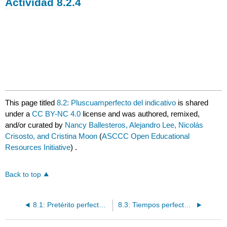
Actividad 8.2.4
This page titled
8.2: Pluscuamperfecto del indicativo
is shared
under a
CC BY-NC 4.0
license and was authored, remixed,
and/or curated by
Nancy Ballesteros, Alejandro Lee, Nicolás
Crisosto, and Cristina Moon
(
ASCCC Open Educational
Resources Initiative
) .
Back to top
8.1: Pretérito perfecto del indicativo y pretérito perfecto del subjuntivo
8.3: Tiempos perfectos en situaciones hipotéticas