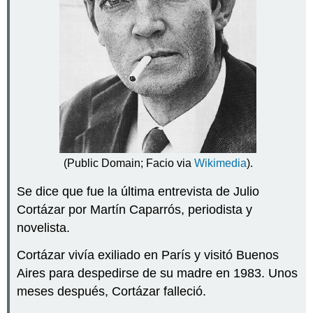
A
ver…
¿Qué
es
el
pluscuamperfecto
del
indicativo?
Ejemplo
1
Ejemplo
(Public Domain; Facio via
Wikimedia
).
2
¿Cómo
Se dice que fue la última entrevista de Julio
se
Cortázar por Martín Caparrós, periodista y
forma
novelista.
el
pluscuamperfecto
Cortázar vivía exiliado en París y visitó Buenos
del
indicativo?
Aires para despedirse de su madre en 1983. Unos
¡Ojo!
meses después, Cortázar falleció.
¡Ahora