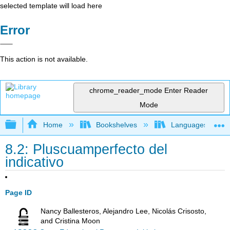
selected template will load here
Error
This action is not available.
chrome_reader_mode
Enter Reader
Mode
Expand/collapse global hierarchy
Home
Bookshelves
Languages
8.2: Pluscuamperfecto del
indicativo
Page ID
Nancy Ballesteros, Alejandro Lee, Nicolás Crisosto,
and Cristina Moon