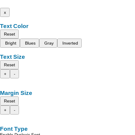
x
Text Color
Reset
Bright
Blues
Gray
Inverted
Text Size
Reset
+
-
Margin Size
Reset
+
-
Font Type
Enable Dyslexic Font