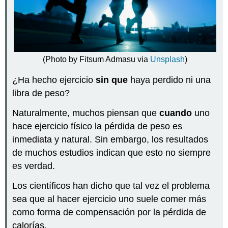
Presentación
y
sus
usos
A
ver…
(Photo by Fitsum Admasu via
Unsplash
)
¿Cuándo
usamos
¿Ha hecho ejercicio
sin que
haya perdido ni una
el
libra de peso?
subjuntivo
en
Naturalmente, muchos piensan que
cuando
uno
cláusulas
hace ejercicio físico la pérdida de peso es
adverbiales?
inmediata y natural. Sin embargo, los resultados
Cláusulas
adverbiales
de muchos estudios indican que esto no siempre
que
es verdad.
siempre
requieren
Los científicos han dicho que tal vez el problema
el
sea que al hacer ejercicio uno suele comer más
uso
como forma de compensación por la pérdida de
del
subjuntivo
calorías.