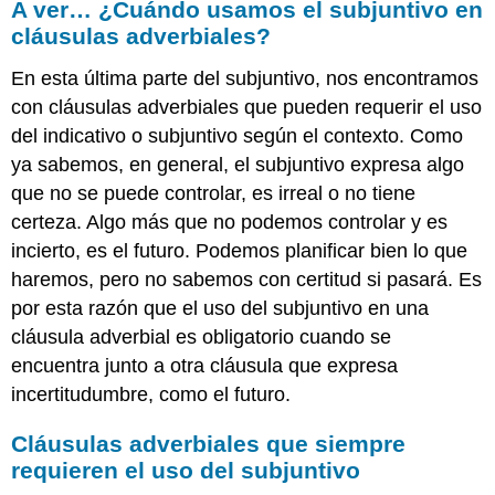
A ver… ¿Cuándo usamos el subjuntivo en
practicar!
cláusulas adverbiales?
Actividad
5.3.1
En esta última parte del subjuntivo, nos encontramos
Actividad
con cláusulas adverbiales que pueden requerir el uso
5.3.2
del indicativo o subjuntivo según el contexto. Como
Actividad
ya sabemos, en general, el subjuntivo expresa algo
5.3.3
Actividad
que no se puede controlar, es irreal o no tiene
5.3.4
certeza. Algo más que no podemos controlar y es
incierto, es el futuro. Podemos planificar bien lo que
haremos, pero no sabemos con certitud si pasará. Es
por esta razón que el uso del subjuntivo en una
cláusula adverbial es obligatorio cuando se
encuentra junto a otra cláusula que expresa
incertitudumbre, como el futuro.
Cláusulas adverbiales que siempre
requieren el uso del subjuntivo