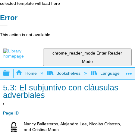
selected template will load here
Error
This action is not available.
chrome_reader_mode
Enter Reader
Mode
Expand/collapse global hierarchy
Home
Bookshelves
Languages
5.3: El subjuntivo con cláusulas
adverbiales
Page ID
Nancy Ballesteros, Alejandro Lee, Nicolás Crisosto,
and Cristina Moon