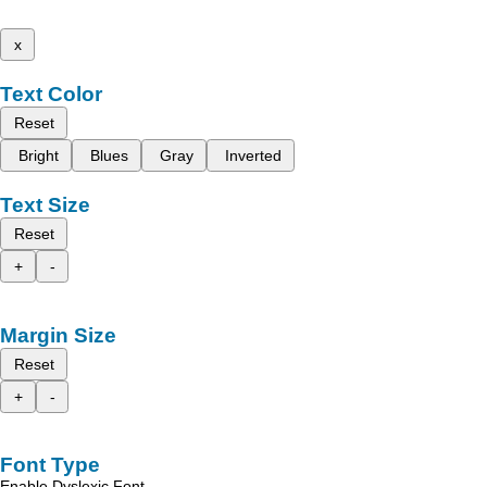
x
Text Color
Reset
Bright
Blues
Gray
Inverted
Text Size
Reset
+
-
Margin Size
Reset
+
-
Font Type
Enable Dyslexic Font