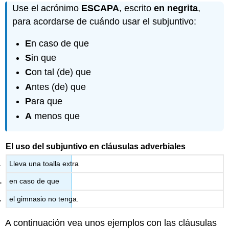
Use el acrónimo
ESCAPA
, escrito
en negrita
,
para acordarse de cuándo usar el subjuntivo:
E
n caso de que
S
in que
C
on tal (de) que
A
ntes (de) que
P
ara que
A
menos que
El uso del subjuntivo en cláusulas adverbiales
Lleva una toalla extra
en caso de que
el gimnasio no tenga.
A continuación vea unos ejemplos con las cláusulas