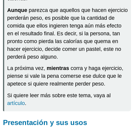
Cláusulas
adverbiales
Aunque
parezca que aquellos que hacen ejercicio
que
perderán peso, es posible que la cantidad de
usan
comida que ellos ingieren tenga aún más efecto
el
en el resultado final. Es decir, si la persona, tan
indicativo
o
pronto como pierda las calorías que quema en
el
hacer ejercicio, decide comer un pastel, este no
subjuntivo
perderá peso alguno.
Cláusulas
adverbiales
La próxima vez,
mientras
corra y haga ejercicio,
que
piense si vale la pena comerse ese dulce que le
pueden
usar
apetece si quiere realmente perder peso.
el
subjuntivo
Si quiere leer más sobre este tema, vaya al
o
artículo
.
el
indicativo
¡Ojo!
Presentación y sus usos
¡Ahora
a