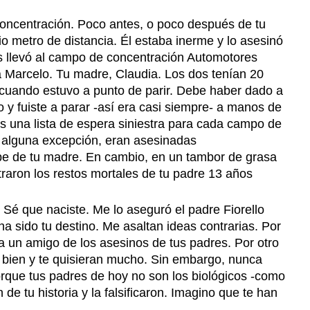
de
Mayo
oncentración. Poco antes, o poco después de tu
Las
o metro de distancia. Él estaba inerme y lo asesinó
Madres
os llevó al campo de concentración Automotores
de
ba Marcelo. Tu madre, Claudia. Los dos tenían 20
Plaza
a- cuando estuvo a punto de parir. Debe haber dado a
de
o y fuiste a parar -así era casi siempre- a manos de
Mayo
nces una lista de espera siniestra para cada campo de
n alguna excepción, eran asesinadas
be de tu madre. En cambio, en un tambor de grasa
traron los restos mortales de tu padre 13 años
 Sé que naciste. Me lo aseguró el padre Fiorello
a sido tu destino. Me asaltan ideas contrarias. Por
 a un amigo de los asesinos de tus padres. Por otro
an bien y te quisieran mucho. Sin embargo, nunca
porque tus padres de hoy no son los biológicos -como
de tu historia y la falsificaron. Imagino que te han