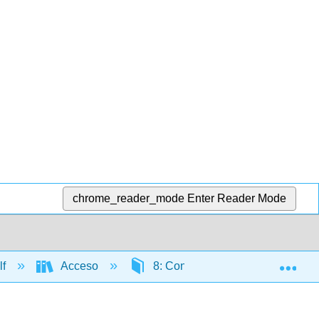
chrome_reader_mode
Enter Reader Mode
Exp
lf
Acceso
8: Cono Sur
8.6: Un p