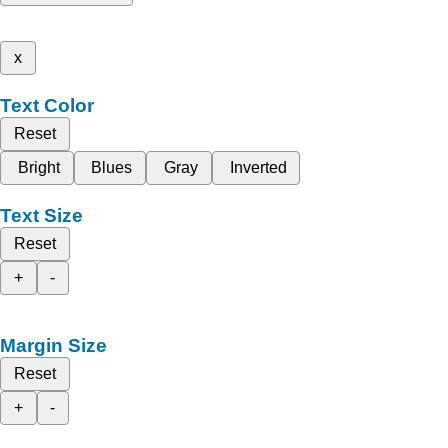
x
Text Color
Reset
Bright
Blues
Gray
Inverted
Text Size
Reset
+
-
Margin Size
Reset
+
-