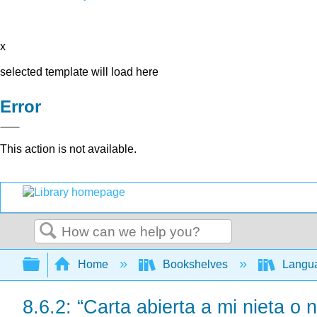
x
selected template will load here
Error
This action is not available.
Search
Expand/collapse global hierarchy
Home
Bookshelves
Langu
8.6.2: “Carta abierta a mi nieta o n