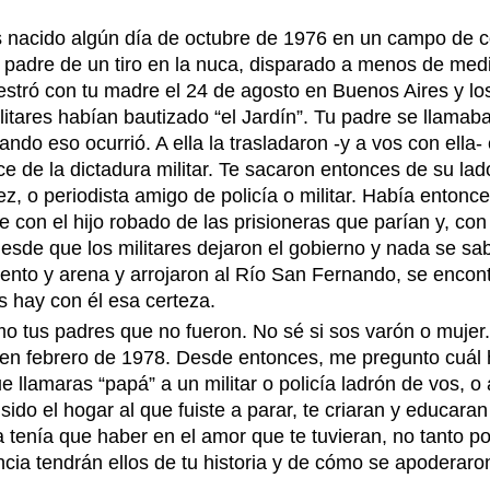
 nacido algún día de octubre de 1976 en un campo de c
 padre de un tiro en la nuca, disparado a menos de medi
uestró con tu madre el 24 de agosto en Buenos Aires y l
ilitares habían bautizado “el Jardín”. Tu padre se llama
ando eso ocurrió. A ella la trasladaron -y a vos con ell
ce de la dictadura militar. Te sacaron entonces de su lad
juez, o periodista amigo de policía o militar. Había ento
con el hijo robado de las prisioneras que parían y, co
de que los militares dejaron el gobierno y nada se sa
emento y arena y arrojaron al Río San Fernando, se encon
 hay con él esa certeza.
o tus padres que no fueron. No sé si sos varón o mujer.
, en febrero de 1978. Desde entonces, me pregunto cuál h
 llamaras “papá” a un militar o policía ladrón de vos, o
sido el hogar al que fuiste a parar, te criaran y educar
la tenía que haber en el amor que te tuvieran, no tanto 
cia tendrán ellos de tu historia y de cómo se apoderaron 