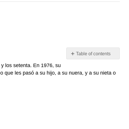
Table of contents
Juan
y los setenta. En 1976, su
Gelman
 que les pasó a su hijo, a su nuera, y a su nieta o
Paso
1
Paso
2
Las
Abuelas
de
Plaza