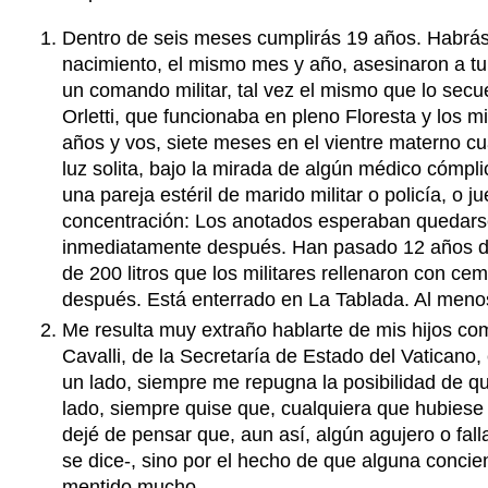
Dentro de seis meses cumplirás 19 años. Habrás
nacimiento, el mismo mes y año, asesinaron a tu
un comando militar, tal vez el mismo que lo sec
Orletti, que funcionaba en pleno Floresta y los m
años y vos, siete meses en el vientre materno cu
luz solita, bajo la mirada de algún médico cómpli
una pareja estéril de marido militar o policía, o 
concentración: Los anotados esperaban quedarse 
inmediatamente después. Han pasado 12 años des
de 200 litros que los militares rellenaron con c
después. Está enterrado en La Tablada. Al menos
Me resulta muy extraño hablarte de mis hijos com
Cavalli, de la Secretaría de Estado del Vaticano
un lado, siempre me repugna la posibilidad de que
lado, siempre quise que, cualquiera que hubiese 
dejé de pensar que, aun así, algún agujero o fal
se dice-, sino por el hecho de que alguna concien
mentido mucho.