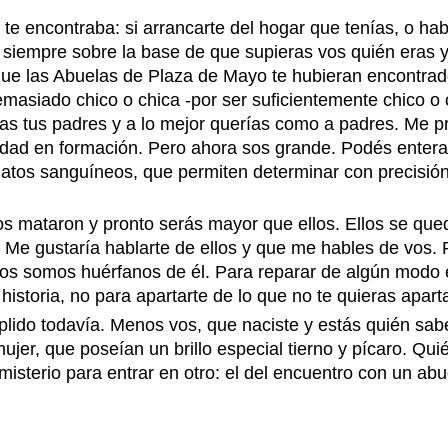
e encontraba: si arrancarte del hogar que tenías, o hab
siempre sobre la base de que supieras vos quién eras y 
 que las Abuelas de Plaza de Mayo te hubieran encontrad
siado chico o chica -por ser suficientemente chico o c
ías tus padres y a lo mejor querías como a padres. Me 
vidad en formación. Pero ahora sos grande. Podés entera
datos sanguíneos, que permiten determinar con precisión 
los mataron y pronto serás mayor que ellos. Ellos se q
Me gustaría hablarte de ellos y que me hables de vos. P
os somos huérfanos de él. Para reparar de algún modo es
u historia, no para apartarte de lo que no te quieras apart
ido todavía. Menos vos, que naciste y estás quién sabe 
 mujer, que poseían un brillo especial tierno y pícaro. 
 misterio para entrar en otro: el del encuentro con un ab