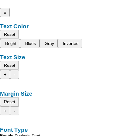
x
Text Color
Reset
Bright
Blues
Gray
Inverted
Text Size
Reset
+
-
Margin Size
Reset
+
-
Font Type
Enable Dyslexic Font