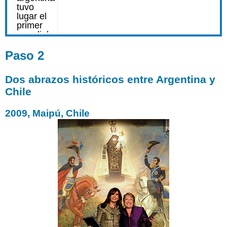
Montevideo,
1991
Paso
7
Paso 2
Uruguay,
donde
nació
Dos abrazos históricos entre Argentina y
la
Chile
historia
de
2009, Maipú, Chile
la
Copa
Mundial
marca.com,
9
de
marzo
de
2011