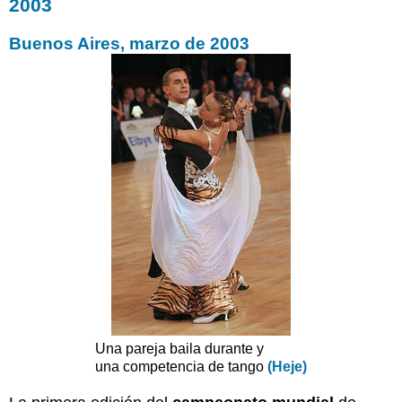
2003
Dos
abrazos
Buenos Aires, marzo de 2003
históricos
entre
Argentina
y
Chile
2009,
Maipú,
Chile
Paso
3
Una
nueva
ley:
el
matrimonio
civil
Una pareja baila durante y
entre
una competencia de tango
(Heje)
personas
del