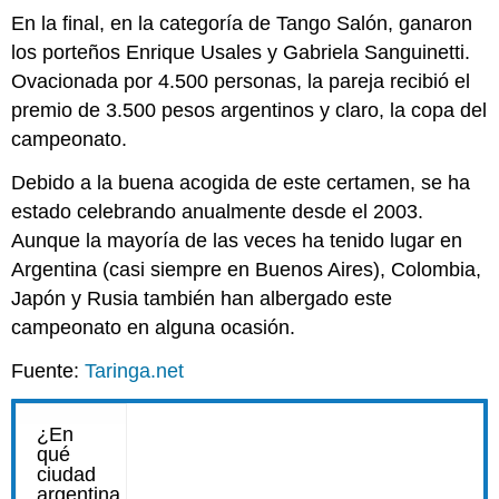
5
En la final, en la categoría de Tango Salón, ganaron
Itaipú,
los porteños Enrique Usales y Gabriela Sanguinetti.
la
Ovacionada por 4.500 personas, la pareja recibió el
represa
con
premio de 3.500 pesos argentinos y claro, la copa del
la
campeonato.
mayor
generación
Debido a la buena acogida de este certamen, se ha
de
estado celebrando anualmente desde el 2003.
electricidad
Aunque la mayoría de las veces ha tenido lugar en
del
mundo
Argentina (casi siempre en Buenos Aires), Colombia,
Frontera
Japón y Rusia también han albergado este
entre
campeonato en alguna ocasión.
Paraguay
y
Fuente:
Taringa.net
Brasil,
2007
Paso
6
Mercosur