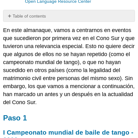
Open Language Resource Center
Table of contents
Paso
En este almanaque, vamos a centrarnos en eventos
1
que sucedieron por primera vez en el Cono Sur y que
I
Campeonato
tuvieron una relevancia especial. Esto no quiere decir
mundial
que algunos de ellos no se hayan repetido (como el
de
campeonato mundial de tango), o que no hayan
baile
sucedido en otros países (como la legalidad del
de
tango
matrimonio civil entre personas del mismo sexo). Sin
-
embargo, los que vamos a mencionar a continuación,
2003
han marcado un antes y un después en la actualidad
Buenos
del Cono Sur.
Aires,
marzo
de
Paso 1
2003
Paso
I Campeonato mundial de baile de tango -
2