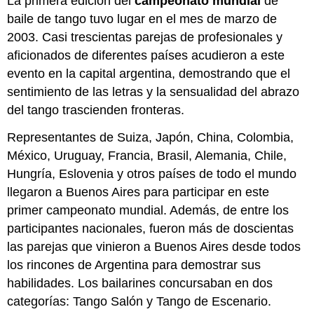
La primera edición del
campeonato mundial
de
mismo
baile de tango tuvo lugar en el mes de marzo de
sexo
2003. Casi trescientas parejas de profesionales y
15
aficionados de diferentes países acudieron a este
de
julio
evento en la capital argentina, demostrando que el
de
sentimiento de las letras y la sensualidad del abrazo
2010,
del tango trascienden fronteras.
Buenos
Aires
Representantes de Suiza, Japón, China, Colombia,
Paso
México, Uruguay, Francia, Brasil, Alemania, Chile,
4
Hungría, Eslovenia y otros países de todo el mundo
Michelle
Bachelet,
llegaron a Buenos Aires para participar en este
primera
primer campeonato mundial. Además, de entre los
(y
participantes nacionales, fueron más de doscientas
única)
las parejas que vinieron a Buenos Aires desde todos
presidenta
chilena:
los rincones de Argentina para demostrar sus
datos
habilidades. Los bailarines concursaban en dos
biográficos
categorías: Tango Salón y Tango de Escenario.
Paso