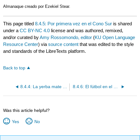
Almanaque creado por Ezekiel Stear.
This page titled
8.4.5: Por primera vez en el Cono Sur
is shared
under a
CC BY-NC 4.0
license and was authored, remixed,
and/or curated by
Amy Rossomondo, editor
(
KU Open Language
Resource Center
) via
source content
that was edited to the style
and standards of the LibreTexts platform.
Back to top
8.4.4: La yerba mate en el Cono Sur
8.4.6: El fútbol en el Río de la Plata
Was this article helpful?
Yes
No