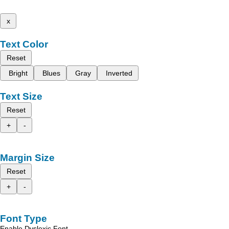
x
Text Color
Reset
Bright
Blues
Gray
Inverted
Text Size
Reset
+
-
Margin Size
Reset
+
-
Font Type
Enable Dyslexic Font