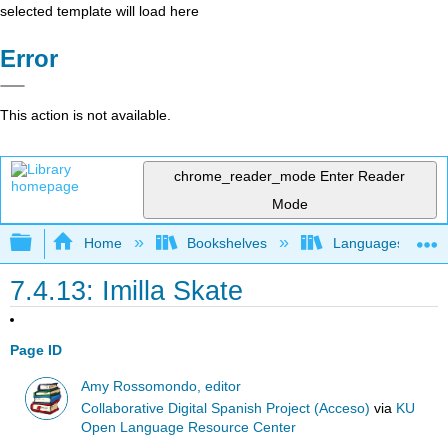
selected template will load here
Error
This action is not available.
chrome_reader_mode
Enter Reader
Mode
Expand/collapse global hierarchy
Home
Bookshelves
Languages
7.4.13: Imilla Skate
Page ID
Amy Rossomondo, editor
Collaborative Digital Spanish Project (Acceso)
via
KU
Open Language Resource Center