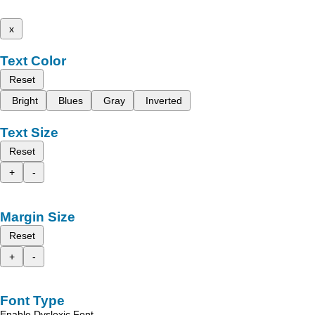
x
Text Color
Reset
Bright
Blues
Gray
Inverted
Text Size
Reset
+
-
Margin Size
Reset
+
-
Font Type
Enable Dyslexic Font