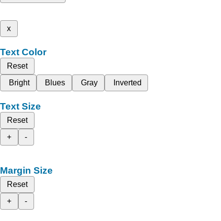
x
Text Color
Reset
Bright
Blues
Gray
Inverted
Text Size
Reset
+
-
Margin Size
Reset
+
-