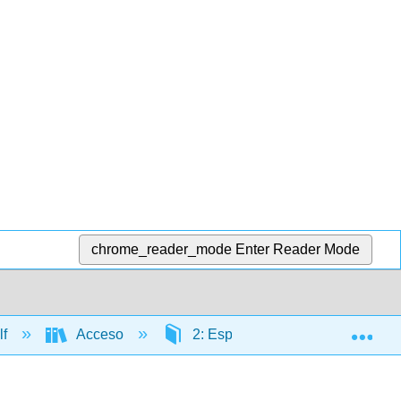
chrome_reader_mode
Enter Reader Mode
Exp
lf
Acceso
2: España
2.7: Perspe