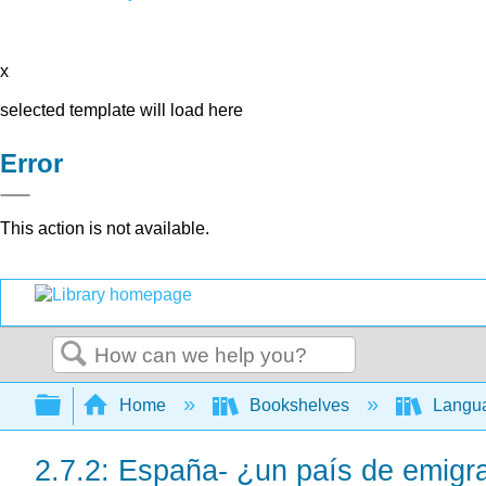
x
selected template will load here
Error
This action is not available.
Search
Expand/collapse global hierarchy
Home
Bookshelves
Langu
2.7.2: España- ¿un país de emigr