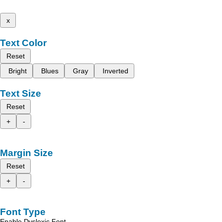
x
Text Color
Reset
Bright
Blues
Gray
Inverted
Text Size
Reset
+
-
Margin Size
Reset
+
-
Font Type
Enable Dyslexic Font