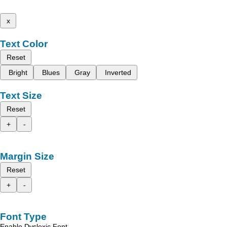
x
Text Color
Reset
Bright
Blues
Gray
Inverted
Text Size
Reset
+
-
Margin Size
Reset
+
-
Font Type
Enable Dyslexic Font