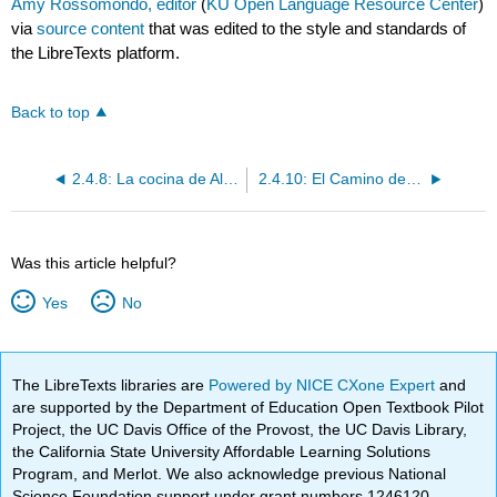
Amy Rossomondo, editor
(
KU Open Language Resource Center
)
via
source content
that was edited to the style and standards of
the LibreTexts platform.
Back to top
2.4.8: La cocina de Albert Adrià
2.4.10: El Camino de Santiago
Was this article helpful?
Yes
No
The LibreTexts libraries are
Powered by NICE CXone Expert
and
are supported by the Department of Education Open Textbook Pilot
Project, the UC Davis Office of the Provost, the UC Davis Library,
the California State University Affordable Learning Solutions
Program, and Merlot. We also acknowledge previous National
Science Foundation support under grant numbers 1246120,