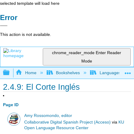
selected template will load here
Error
This action is not available.
chrome_reader_mode
Enter Reader
Mode
Expand/collapse global hierarchy
Home
Bookshelves
Languages
2.4.9: El Corte Inglés
Page ID
Amy Rossomondo, editor
Collaborative Digital Spanish Project (Acceso)
via
KU
Open Language Resource Center