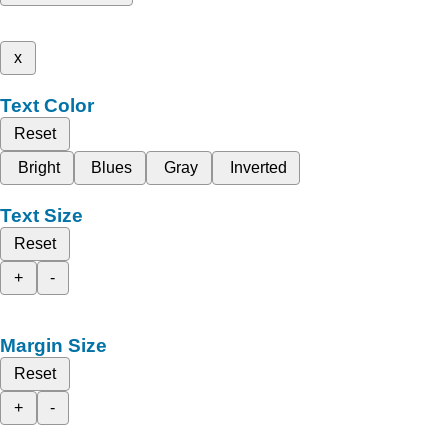
x
Text Color
Reset
Bright
Blues
Gray
Inverted
Text Size
Reset
+
-
Margin Size
Reset
+
-