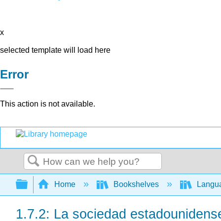
x
selected template will load here
Error
This action is not available.
Search
Expand/collapse global hierarchy
Home
Bookshelves
Langu
1.7.2: La sociedad estadounidens