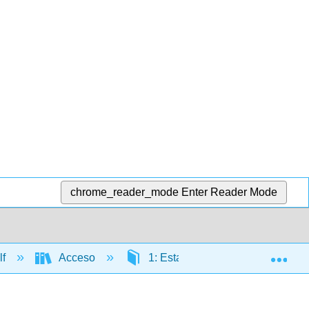
chrome_reader_mode
Enter Reader Mode
Exp
lf
Acceso
1: Estados Unidos
1.7