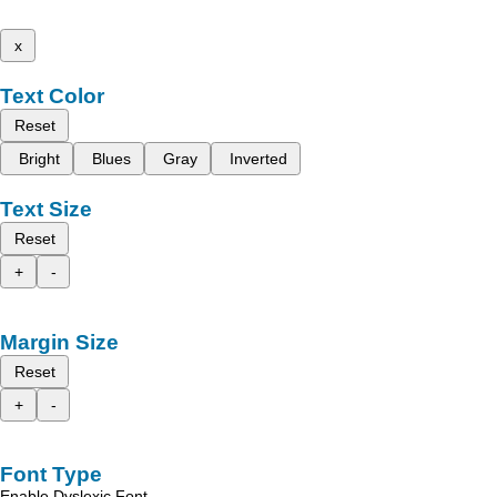
x
Text Color
Reset
Bright
Blues
Gray
Inverted
Text Size
Reset
+
-
Margin Size
Reset
+
-
Font Type
Enable Dyslexic Font