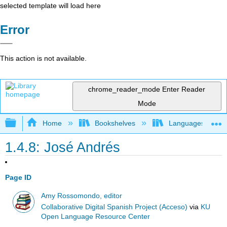
selected template will load here
Error
This action is not available.
chrome_reader_mode
Enter Reader
Mode
Expand/collapse global hierarchy
Home
Bookshelves
Languages
1.4.8: José Andrés
Page ID
Amy Rossomondo, editor
Collaborative Digital Spanish Project (Acceso)
via
KU
Open Language Resource Center