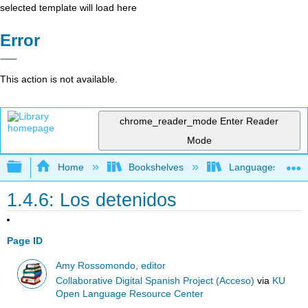
selected template will load here
Error
This action is not available.
chrome_reader_mode
Enter Reader
Mode
Expand/collapse global hierarchy
Home
Bookshelves
Languages
1.4.6: Los detenidos
Page ID
Amy Rossomondo, editor
Collaborative Digital Spanish Project (Acceso)
via
KU
Open Language Resource Center