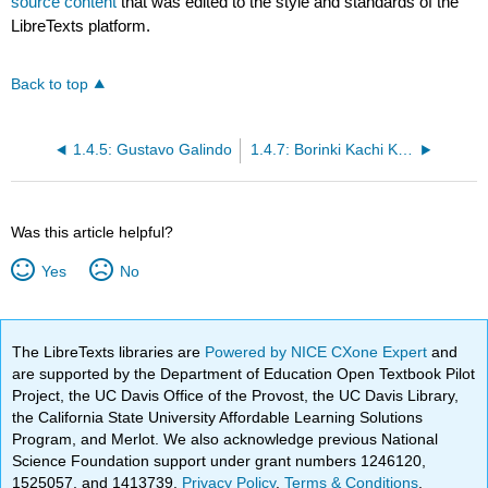
source content
that was edited to the style and standards of the
LibreTexts platform.
Back to top
1.4.5: Gustavo Galindo
1.4.7: Borinki Kachi Kachi- Desde Puerto Rico hasta Hawaii
Was this article helpful?
Yes
No
The LibreTexts libraries are
Powered by NICE CXone Expert
and
are supported by the Department of Education Open Textbook Pilot
Project, the UC Davis Office of the Provost, the UC Davis Library,
the California State University Affordable Learning Solutions
Program, and Merlot. We also acknowledge previous National
Science Foundation support under grant numbers 1246120,
1525057, and 1413739.
Privacy Policy
.
Terms & Conditions
.