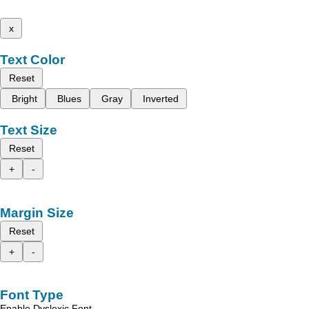
x
Text Color
Reset
Bright
Blues
Gray
Inverted
Text Size
Reset
+
-
Margin Size
Reset
+
-
Font Type
Enable Dyslexic Font