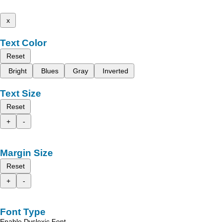
x
Text Color
Reset
Bright
Blues
Gray
Inverted
Text Size
Reset
+
-
Margin Size
Reset
+
-
Font Type
Enable Dyslexic Font