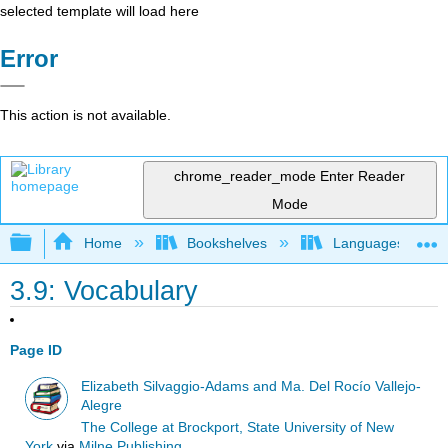
selected template will load here
Error
This action is not available.
chrome_reader_mode
Enter Reader
Mode
Expand/collapse global hierarchy
Home
Bookshelves
Languages
3.9: Vocabulary
Page ID
Elizabeth Silvaggio-Adams and Ma. Del Rocío Vallejo-
Alegre
The College at Brockport, State University of New
York
via
Milne Publishing