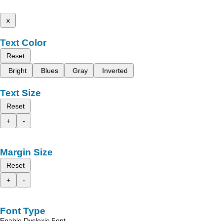
x
Text Color
Reset
Bright
Blues
Gray
Inverted
Text Size
Reset
+
-
Margin Size
Reset
+
-
Font Type
Enable Dyslexic Font