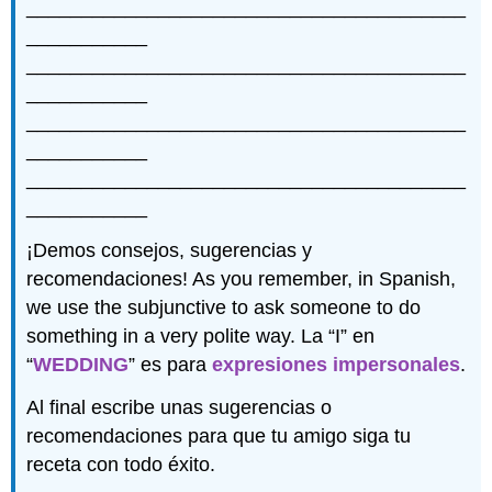
________________________________________
___________
________________________________________
___________
________________________________________
___________
________________________________________
___________
¡Demos consejos, sugerencias y
recomendaciones! As you remember, in Spanish,
we use the subjunctive to ask someone to do
something in a very polite way. La “I” en
“
WEDDING
” es para
expresiones impersonales
.
Al final escribe unas sugerencias o
recomendaciones para que tu amigo siga tu
receta con todo éxito.