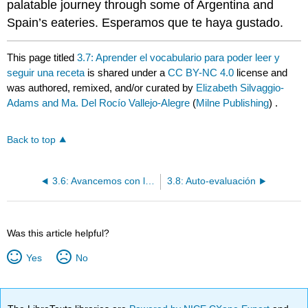
palatable journey through some of Argentina and
Spain’s eateries. Esperamos que te haya gustado.
This page titled
3.7: Aprender el vocabulario para poder leer y
seguir una receta
is shared under a
CC BY-NC 4.0
license and
was authored, remixed, and/or curated by
Elizabeth Silvaggio-
Adams and Ma. Del Rocío Vallejo-Alegre
(
Milne Publishing
) .
Back to top
3.6: Avancemos con las comparaciones- vamos a comparar comidas, alimentos y restaurantes durante una conversación
3.8: Auto-evaluación
Was this article helpful?
Yes
No