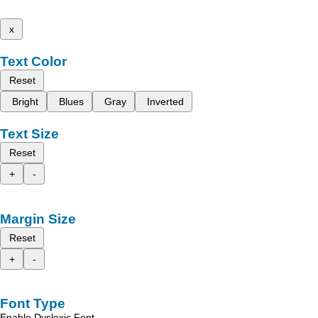
x
Text Color
Reset
Bright
Blues
Gray
Inverted
Text Size
Reset
+
-
Margin Size
Reset
+
-
Font Type
Enable Dyslexic Font