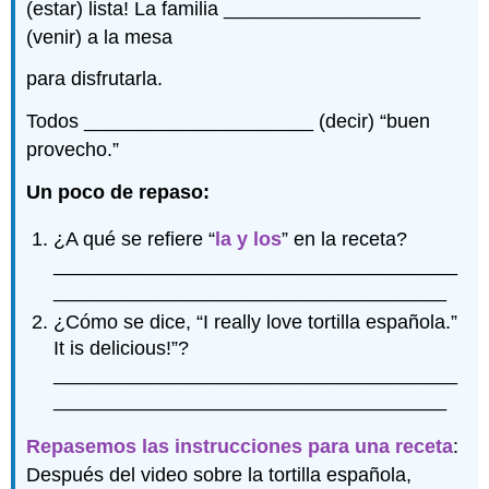
(estar) lista! La familia __________________
(venir) a la mesa
para disfrutarla.
Todos _____________________ (decir) “buen
provecho.”
Un poco de repaso:
¿A qué se refiere “
la y los
” en la receta?
_____________________________________
____________________________________
¿Cómo se dice, “I really love tortilla española.”
It is delicious!”?
_____________________________________
____________________________________
Repasemos las instrucciones para una receta
:
Después del video sobre la tortilla española,