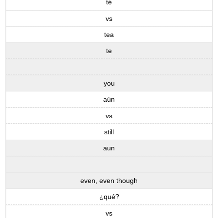
té
vs
tea
te
you
aún
vs
still
aun
even, even though
¿qué?
vs