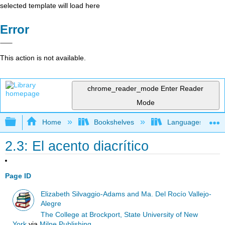
selected template will load here
Error
This action is not available.
chrome_reader_mode
Enter Reader
Mode
Expand/collapse global hierarchy
Home
Bookshelves
Languages
2.3: El acento diacrítico
Page ID
Elizabeth Silvaggio-Adams and Ma. Del Rocío Vallejo-
Alegre
The College at Brockport, State University of New
York
via
Milne Publishing