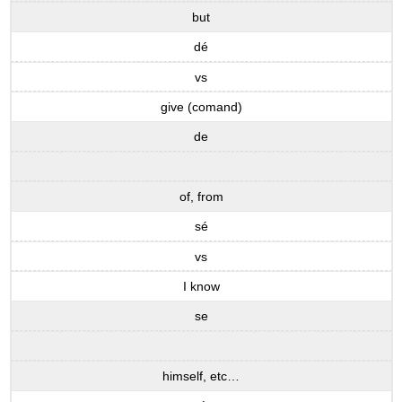
but
dé
vs
give (comand)
de
of, from
sé
vs
I know
se
himself, etc…