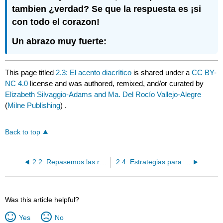
tambien ¿verdad? Se que la respuesta es ¡si
con todo el corazon!
Un abrazo muy fuerte:
This page titled
2.3: El acento diacrítico
is shared under a
CC BY-
NC 4.0
license and was authored, remixed, and/or curated by
Elizabeth Silvaggio-Adams and Ma. Del Rocío Vallejo-Alegre
(
Milne Publishing
) .
Back to top
2.2: Repasemos las reglas de pronunciación— reviewing the pronunciation rules.
2.4: Estrategias para la correcta acentuación
Was this article helpful?
Yes
No