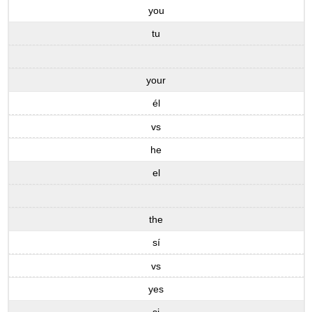
you
tu
your
él
vs
he
el
the
sí
vs
yes