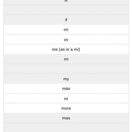
si
if
mí
vs
me (as in a mí)
mi
my
más
vs
more
mas