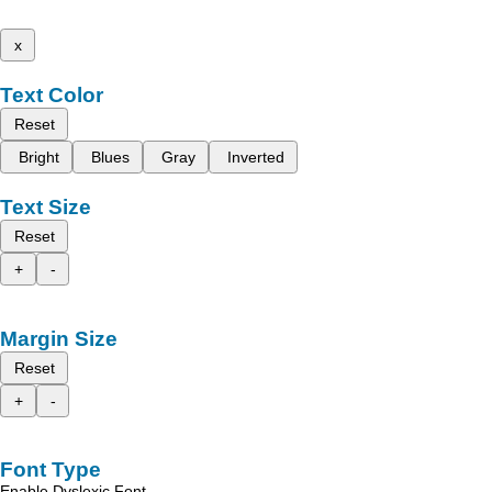
x
Text Color
Reset
Bright
Blues
Gray
Inverted
Text Size
Reset
+
-
Margin Size
Reset
+
-
Font Type
Enable Dyslexic Font