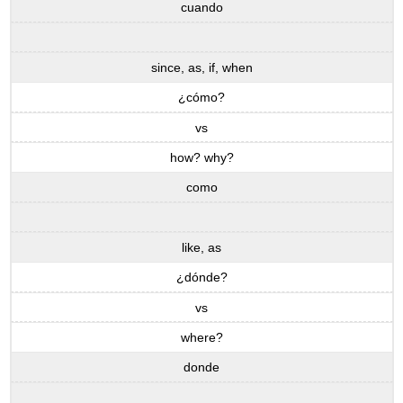
cuando
since, as, if, when
¿cómo?
vs
how? why?
como
like, as
¿dónde?
vs
where?
donde