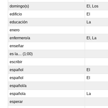
domingo(s)
El, Los
edificio
El
educación
La
enero
enfermero/a
El, La
enseñar
es la… (1:00)
escribir
español
El
español
El
español/a
española
La
esperar