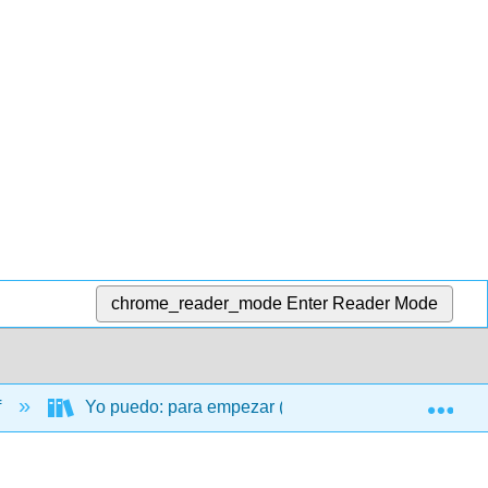
chrome_reader_mode
Enter Reader Mode
Exp
f
Yo puedo: para empezar (Silvaggio-Adams and Vall