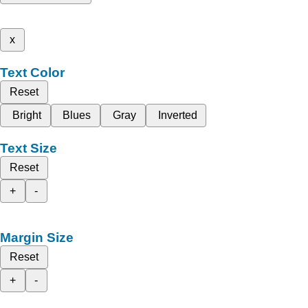
x
Text Color
Reset
Bright
Blues
Gray
Inverted
Text Size
Reset
+
-
Margin Size
Reset
+
-