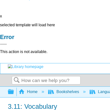
x
selected template will load here
Error
This action is not available.
Search
Expand/collapse global hierarchy
Home
Bookshelves
Langu
3.11: Vocabulary