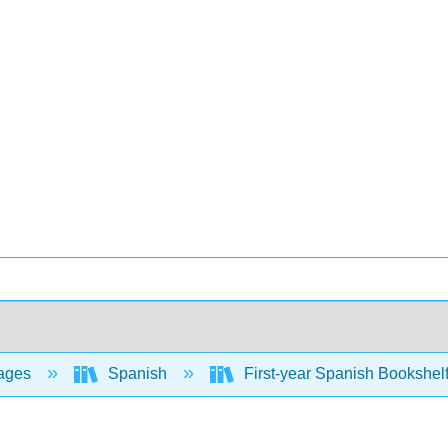
ages
Spanish
First-year Spanish Bookshel