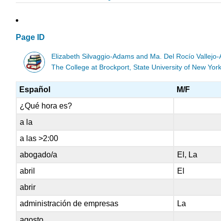
Page ID
Elizabeth Silvaggio-Adams and Ma. Del Rocío Vallejo-
The College at Brockport, State University of New Yor
Español
M/F
¿Qué hora es?
a la
a las >2:00
abogado/a
El, La
abril
El
abrir
administración de empresas
La
agosto