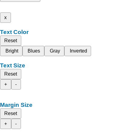
x
Text Color
Reset
Bright
Blues
Gray
Inverted
Text Size
Reset
+
-
Margin Size
Reset
+
-