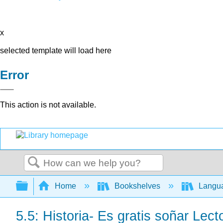
x
selected template will load here
Error
This action is not available.
Search
Expand/collapse global hierarchy
Home
Bookshelves
Langu
5.5: Historia- Es gratis soñar Lect