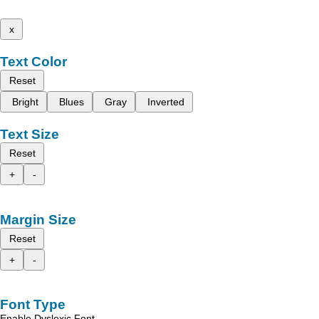
x
Text Color
Reset
Bright
Blues
Gray
Inverted
Text Size
Reset
+
-
Margin Size
Reset
+
-
Font Type
Enable Dyslexic Font