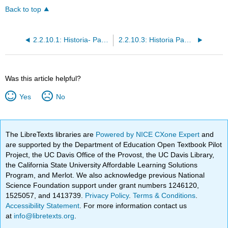
Back to top
2.2.10.1: Historia- Paloma Cumpleaños semi-ficticia
2.2.10.3: Historia Pablo semi-ficticia
Was this article helpful?
Yes
No
The LibreTexts libraries are
Powered by NICE CXone Expert
and
are supported by the Department of Education Open Textbook Pilot
Project, the UC Davis Office of the Provost, the UC Davis Library,
the California State University Affordable Learning Solutions
Program, and Merlot. We also acknowledge previous National
Science Foundation support under grant numbers 1246120,
1525057, and 1413739.
Privacy Policy
.
Terms & Conditions
.
Accessibility Statement
. For more information contact us
at
info@libretexts.org
.