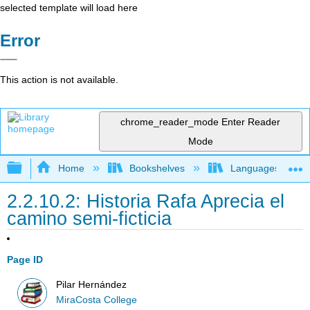
selected template will load here
Error
This action is not available.
chrome_reader_mode
Enter Reader
Mode
Expand/collapse global hierarchy
Home
Bookshelves
Languages
2.2.10.2: Historia Rafa Aprecia el
camino semi-ficticia
Page ID
Pilar Hernández
MiraCosta College