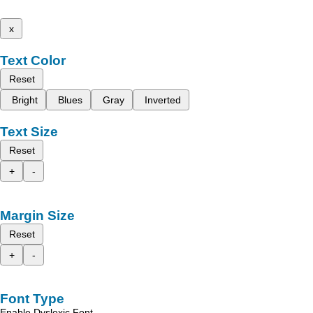
x
Text Color
Reset
Bright
Blues
Gray
Inverted
Text Size
Reset
+
-
Margin Size
Reset
+
-
Font Type
Enable Dyslexic Font