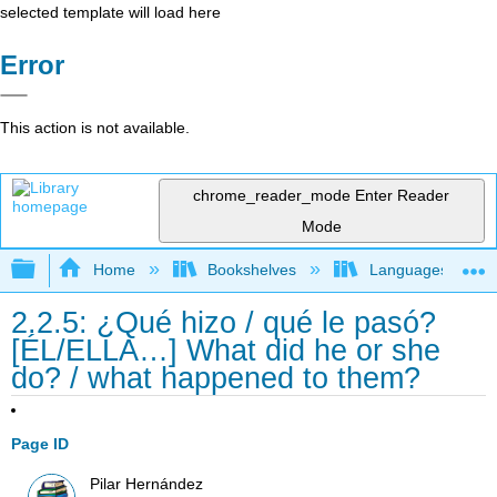
selected template will load here
Error
This action is not available.
chrome_reader_mode
Enter Reader
Mode
Expand/collapse global hierarchy
Home
Bookshelves
Languages
2.2.5: ¿Qué hizo / qué le pasó?
[ÉL/ELLA…] What did he or she
do? / what happened to them?
Page ID
Pilar Hernández