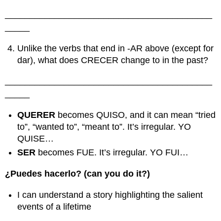
__________________________________________
_____
Unlike the verbs that end in -AR above (except for
dar), what does CRECER change to in the past?
__________________________________________
_____
QUERER
becomes QUISO, and it can mean “tried
to”, “wanted to”, “meant to”. It’s irregular. YO
QUISE…
SER
becomes FUE. It’s irregular. YO FUI…
¿Puedes hacerlo? (can you do it?)
I can understand a story highlighting the salient
events of a lifetime