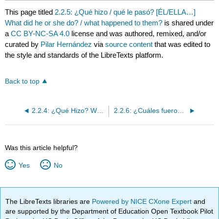
This page titled
2.2.5: ¿Qué hizo / qué le pasó? [ÉL/ELLA…]
What did he or she do? / what happened to them?
is shared under
a
CC BY-NC-SA 4.0
license and was authored, remixed, and/or
curated by
Pilar Hernández
via
source content
that was edited to
the style and standards of the LibreTexts platform.
Back to top
2.2.4: ¿Qué Hizo? What did someone else do? ELLA/ÉL...
2.2.6: ¿Cuáles fueron los momentos favoritos del año y los más felices de la vida?
Was this article helpful?
Yes
No
The LibreTexts libraries are
Powered by NICE CXone Expert
and
are supported by the Department of Education Open Textbook Pilot