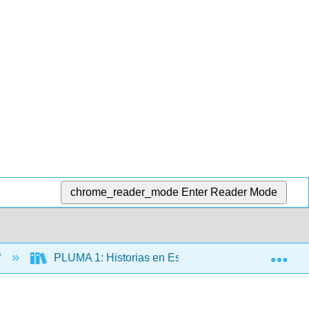
chrome_reader_mode
Enter Reader Mode
Exp
f
PLUMA 1: Historias en Español (Hernández)