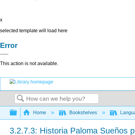
x
selected template will load here
Error
This action is not available.
Search
Expand/collapse global hierarchy
Home
Bookshelves
Langu
3.2.7.3: Historia Paloma Sueños pa