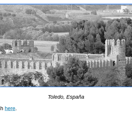
Toledo, España
sh
here
.