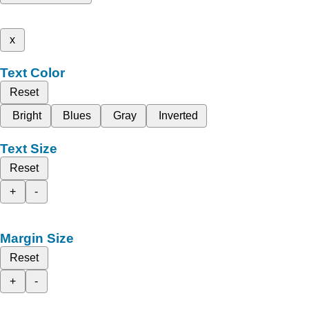
x
Text Color
Reset
Bright
Blues
Gray
Inverted
Text Size
Reset
+
-
Margin Size
Reset
+
-