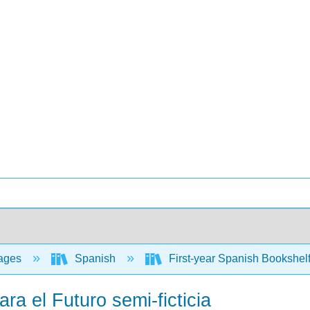
ages
Spanish
First-year Spanish Bookshel
ra el Futuro semi-ficticia