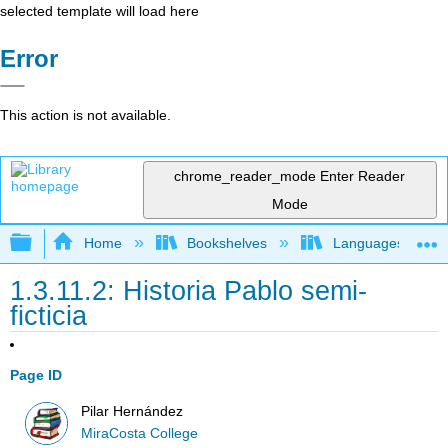
selected template will load here
Error
This action is not available.
chrome_reader_mode
Enter Reader
Mode
Expand/collapse global hierarchy
Home
Bookshelves
Languages
1.3.11.2: Historia Pablo semi-
ficticia
Page ID
Pilar Hernández
MiraCosta College