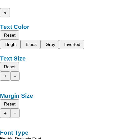
x
Text Color
Reset
Bright
Blues
Gray
Inverted
Text Size
Reset
+
-
Margin Size
Reset
+
-
Font Type
Enable Dyslexic Font