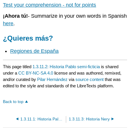
Test your comprehension - not for points
¡Ahora tú!
- Summarize in your own words in Spanish
here
.
¿Quieres más?
Regiones de España
This page titled
1.3.11.2: Historia Pablo semi-ficticia
is shared
under a
CC BY-NC-SA 4.0
license and was authored, remixed,
and/or curated by
Pilar Hernández
via
source content
that was
edited to the style and standards of the LibreTexts platform.
Back to top
1.3.11.1: Historia Paloma semi-ficticia
1.3.11.3: Historia Nery