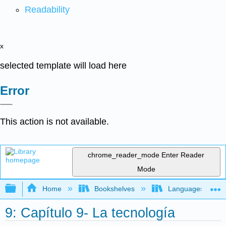
Readability
x
selected template will load here
Error
This action is not available.
chrome_reader_mode
Enter Reader
Mode
Expand/collapse global hierarchy
Home
Bookshelves
Languages
9: Capítulo 9- La tecnología