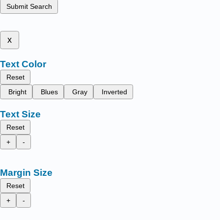
Submit Search
x
Text Color
Reset
Bright
Blues
Gray
Inverted
Text Size
Reset
+
-
Margin Size
Reset
+
-