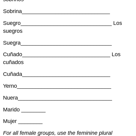
Sobrina_____________________________
Suegro______________________________ Los
suegros
Suegra______________________________
Cuñado_____________________________ Los
cuñados
Cuñada_____________________________
Yerno_______________________________
Nuera_______________________________
Marido
________
Mujer
________
For all female groups, use the feminine plural