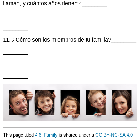
llaman, y cuántos años tienen?
________
________
________
11. ¿Cómo son los miembros de tu familia?
________
________
________
________
This page titled
4.6: Family
is shared under a
CC BY-NC-SA 4.0