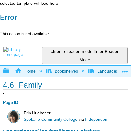
selected template will load here
Error
This action is not available.
chrome_reader_mode
Enter Reader
Mode
Expand/collapse global hierarchy
Home
Bookshelves
Languages
4.6: Family
Page ID
Erin Huebener
Spokane Community College
via
Independent