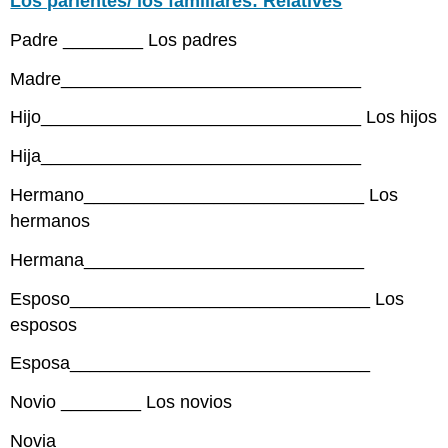
Los parientes/ los familiares: Relatives
Padre
________
Los padres
Madre______________________________
Hijo________________________________ Los hijos
Hija________________________________
Hermano____________________________ Los
hermanos
Hermana____________________________
Esposo______________________________ Los
esposos
Esposa______________________________
Novio
________
Los novios
Novia_______________________________