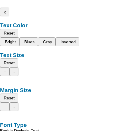
x
Text Color
Reset
Bright
Blues
Gray
Inverted
Text Size
Reset
+
-
Margin Size
Reset
+
-
Font Type
Enable Dyslexic Font