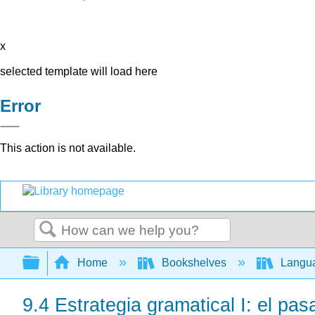
x
selected template will load here
Error
This action is not available.
Search
Expand/collapse global hierarchy
Home
Bookshelves
Langu
9.4 Estrategia gramatical I: el pa