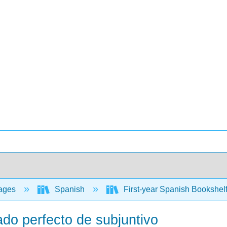
ages
Spanish
First-year Spanish Bookshel
sado perfecto de subjuntivo