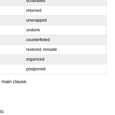
scrambled
returned
unwrapped
undone
counterfeited
restored, remade
organized
postponed
e main clause.
to.