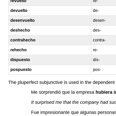
revuelto
re-
devuelto
de-
desenvuelto
desen-
deshecho
des-
contrahecho
contra-
rehecho
re-
dispuesto
dis-
pospuesto
pos-
The pluperfect subjunctive is used in the dependent 
Me sorprendió que la empresa
hubiera 
It surprised me that the company had sud
Fue impresionante que algunas persona