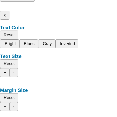
x
Text Color
Reset
Bright
Blues
Gray
Inverted
Text Size
Reset
+
-
Margin Size
Reset
+
-