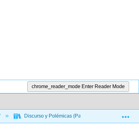
chrome_reader_mode
Enter Reader Mode
Exp
f
Discurso y Polémicas (Patricia Bolaños-Fabres & M