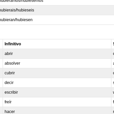
hubiéramos/hubiésemos
hubierais/hubieseis
hubieran/hubiesen
Infinitivo
abrir
absolver
cubrir
decir
escribir
freír
hacer