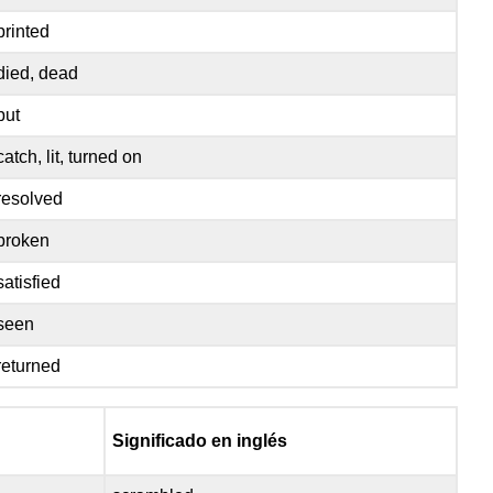
printed
died, dead
put
catch, lit, turned on
resolved
broken
satisfied
seen
returned
Significado en inglés