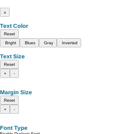
x
Text Color
Reset
Bright
Blues
Gray
Inverted
Text Size
Reset
+
-
Margin Size
Reset
+
-
Font Type
Enable Dyslexic Font