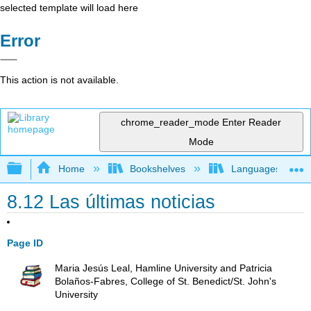
selected template will load here
Error
This action is not available.
chrome_reader_mode
Enter Reader
Mode
Expand/collapse global hierarchy
Home
Bookshelves
Languages
8.12 Las últimas noticias
Page ID
Maria Jesús Leal, Hamline University and Patricia
Bolaños-Fabres, College of St. Benedict/St. John's
University