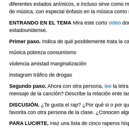
diferentes
estados
anímicos
, e
incluso
sirve
como
m
de
música
, con especial
énfasis
en la
música
como
ENTRANDO
EN EL
TEMA
Mira este
corto
video
do
estadounidense
.
Primer
paso
.
Indica de
qué
posiblemente
trata
la
c
música
pobreza consumismo
violencia amistad marginalización
instagram tráfico de drogas
Segundo paso.
Ahora con otra persona,
lee
la letr
mensaje de la canción? Describe la relación ente las
DISCUSIÓN.
¿Te gusta el rap? ¿Por qué si o por q
favorita con otra persona de la clase. ¿Conocen al
PARA LUCIRTE.
Haz una lista de cinco raperos hi