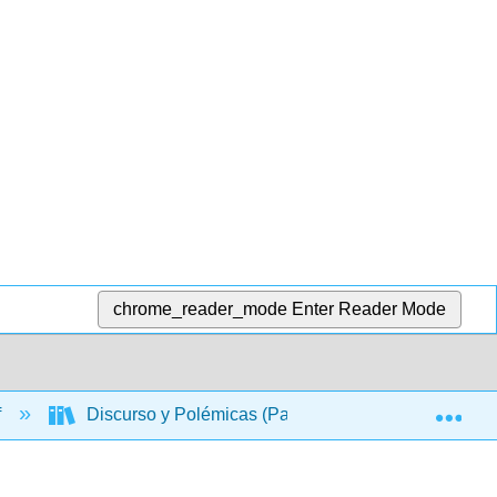
chrome_reader_mode
Enter Reader Mode
Exp
f
Discurso y Polémicas (Patricia Bolaños-Fabres & M