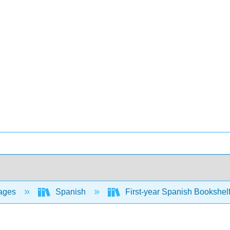
ages
Spanish
First-year Spanish Bookshel