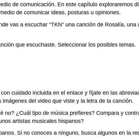
edio de
comunicación
.
En este
capítulo
exploraremos
d
medio de
comunicar
ideas,
posturas
u
opiniones
.
nde
vas a
escuchar
“
TKN
” una
canción
de
Rosalía
, una
anción
que
escuchaste
.
Seleccionar
los
posibles
temas
.
a con cuidado incluida en el enlace y fíjate en las abrevi
 imágenes del video que viste y la letra de la canción.
ué no? ¿Cuál tipo de música prefieres? Compara y contr
gunos artistas musicales hispanos?
spanos. Si no conoces a ninguno, busca algunos en la re