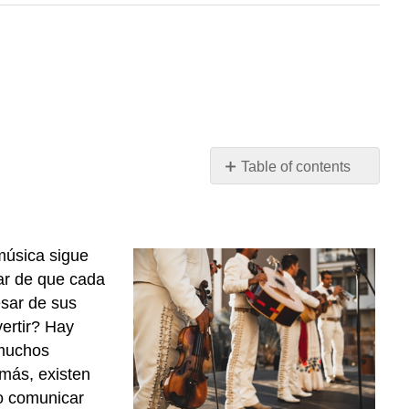
Table of contents
UNIDAD
3:
EL
ENTORNO
música
sigue
CAPÍTULO
ar
de que
cada
7
sar
de sus
—
vertir
? Hay
LA
muchos
MÚSICA
más
,
existen
o
comunicar