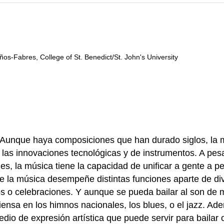
ños-Fabres, College of St. Benedict/St. John's University
Aunque
haya
composiciones
que
han
durado
siglos, la
y
las
innovaciones
tecnológicas
y de
instrumentos
.
A
pes
es, la
música
tiene
la
capacidad
de
unificar
a
gente
a
pe
e la
música
desempeñe
distintas
funciones
aparte
de
di
os
o
celebraciones
. Y
aunque
se
pueda
bailar
al son de
iensa
en los
himnos
nacionales
, los blues, o el jazz.
Ade
edio de
expresión
artística
que
puede
servir
para
bailar