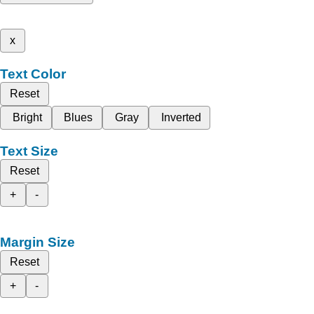
x
Text Color
Reset
Bright
Blues
Gray
Inverted
Text Size
Reset
+
-
Margin Size
Reset
+
-