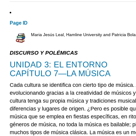
Page ID
Maria Jesús Leal, Hamline University and Patricia Bola
DISCURSO
Y
POLÉMICAS
UNIDAD
3: EL
ENTORNO
CAPÍTULO
7—LA
MÚSICA
Cada
cultura se
identifica
con
cierto
tipo
de
música
.
evolucionando
gracias
a la
creatividad
de
músicos
cultura
tenga
su
propia
música
y
tradiciones
musical
diferencias
y
lugares
de origen.
¿Pero es
posible
qu
música
que se
emplea
en fiestas
específicas
, en
rit
géneros
de
música
, no
toda
la
música
es bailable;
p
muchos
tipos
de
música
clásica
.
La
música
es un m