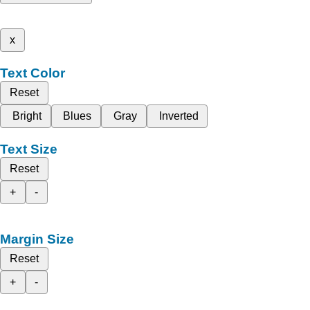
x
Text Color
Reset
Bright
Blues
Gray
Inverted
Text Size
Reset
+
-
Margin Size
Reset
+
-