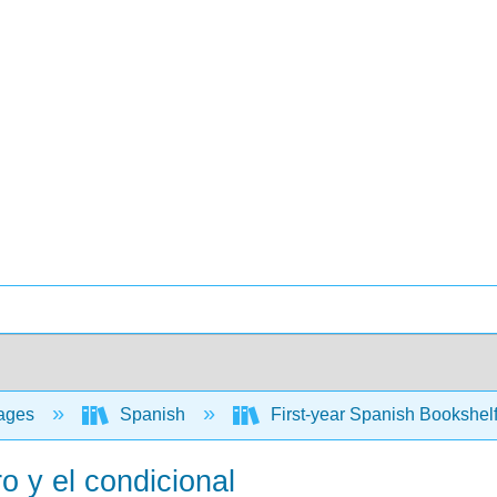
ages
Spanish
First-year Spanish Bookshel
ro y el condicional