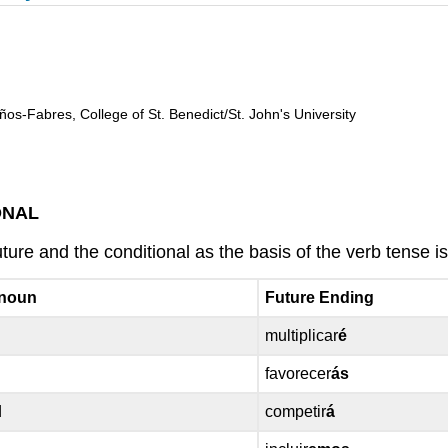
ños-Fabres, College of St. Benedict/St. John's University
ONAL
ure and the conditional as the basis of the verb tense is t
onoun
Future Ending
multiplicar
é
favorecer
ás
d
competir
á