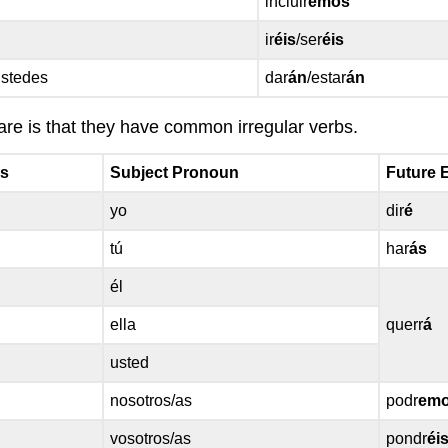
incluir
emos
ir
éis
/ser
éis
 ustedes
dar
án
/estar
án
are is that they have common irregular verbs.
ms
Subject Pronoun
Future 
yo
dir
é
tú
har
ás
él
ella
querr
á
usted
nosotros/as
podr
em
vosotros/as
pondr
éi