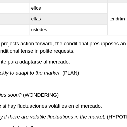
ellos
ellas
tendr
án
ustedes
e projects action forward, the conditional presupposes an ac
nditional tense in polite requests.
nte para adaptarse al mercado.
ckly to adapt to the market.
(PLAN)
gies soon?
(WONDERING)
si hay fluctuaciones volátiles en el mercado.
f there are volatile fluctuations in the market.
(HYPOT