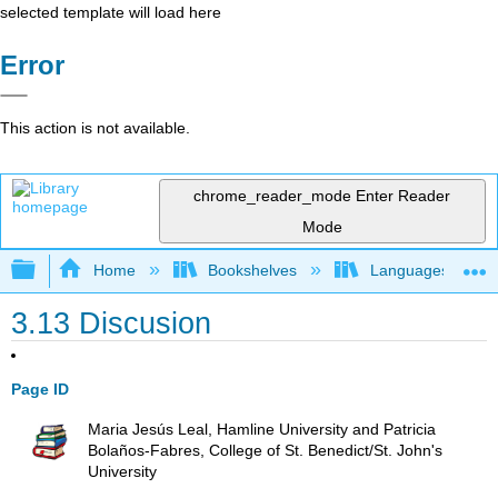
selected template will load here
Error
This action is not available.
chrome_reader_mode
Enter Reader
Mode
Expand/collapse global hierarchy
Home
Bookshelves
Languages
3.13 Discusion
Page ID
Maria Jesús Leal, Hamline University and Patricia
Bolaños-Fabres, College of St. Benedict/St. John's
University