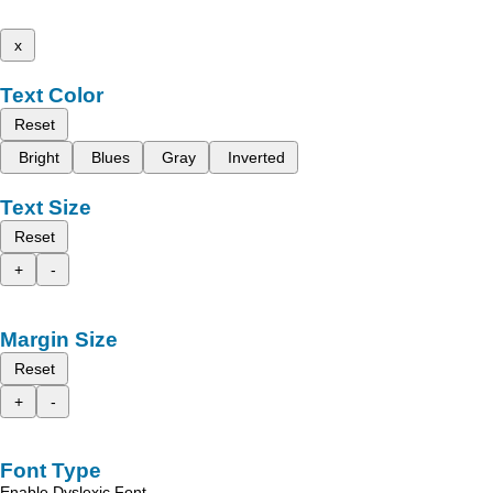
x
Text Color
Reset
Bright
Blues
Gray
Inverted
Text Size
Reset
+
-
Margin Size
Reset
+
-
Font Type
Enable Dyslexic Font