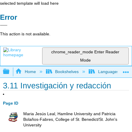
selected template will load here
Error
This action is not available.
chrome_reader_mode
Enter Reader
Mode
Expand/collapse global hierarchy
Home
Bookshelves
Languages
3.11 Investigación y redacción
Page ID
Maria Jesús Leal, Hamline University and Patricia
Bolaños-Fabres, College of St. Benedict/St. John's
University