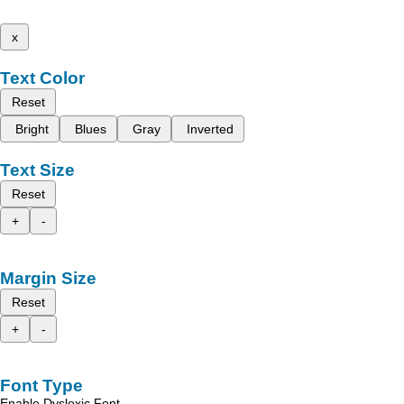
x
Text Color
Reset
Bright
Blues
Gray
Inverted
Text Size
Reset
+
-
Margin Size
Reset
+
-
Font Type
Enable Dyslexic Font