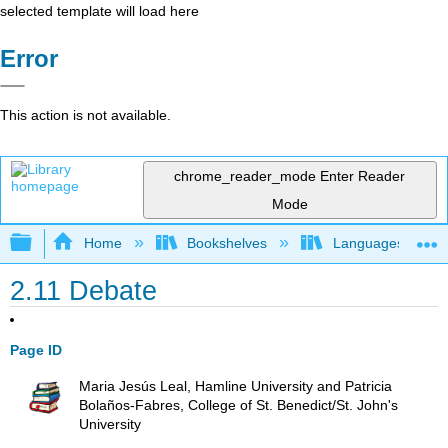
selected template will load here
Error
This action is not available.
chrome_reader_mode
Enter Reader
Mode
Expand/collapse global hierarchy
Home
Bookshelves
Languages
2.11 Debate
Page ID
Maria Jesús Leal, Hamline University and Patricia
Bolaños-Fabres, College of St. Benedict/St. John's
University