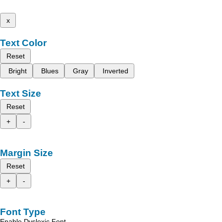
x
Text Color
Reset
Bright
Blues
Gray
Inverted
Text Size
Reset
+
-
Margin Size
Reset
+
-
Font Type
Enable Dyslexic Font