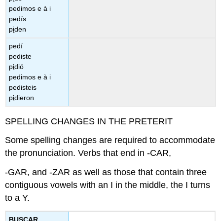
pedimos e à i
pedís
p
i
den
pedí
pediste
p
i
dió
pedimos e à i
pedisteis
p
i
dieron
SPELLING CHANGES IN THE PRETERIT
Some spelling changes are required to accommodate
the pronunciation. Verbs that end in -CAR,
-GAR, and -ZAR as well as those that contain three
contiguous vowels with an I in the middle, the I turns
to a Y.
BUSCAR