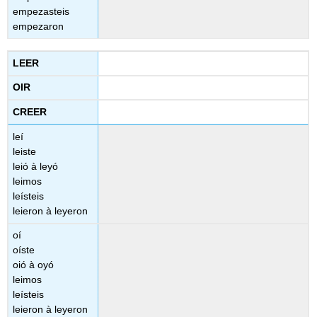
empezasteis
empezaron
LEER
OIR
CREER
leí
leiste
leió à leyó
leimos
leísteis
leieron à leyeron
oí
oíste
oió à oyó
leimos
leísteis
leieron à leyeron