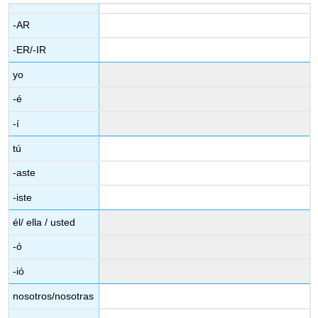
-AR
-ER/-IR
yo
-é
-í
tú
-aste
-iste
él/ ella / usted
-ó
-ió
nosotros/nosotras