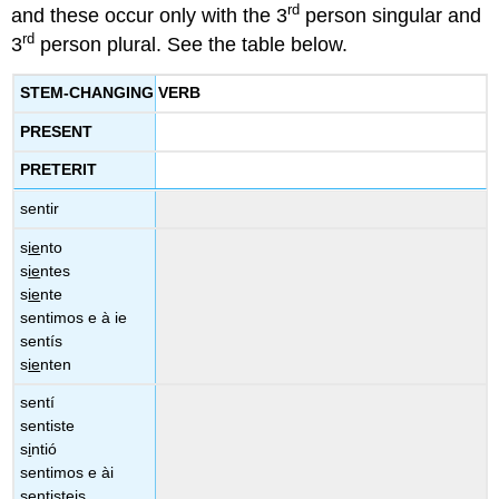
rd
and these occur only with the 3
person singular and
rd
3
person plural. See the table below.
STEM-CHANGING VERB
PRESENT
PRETERIT
sentir
s
ie
nto
s
ie
ntes
s
ie
nte
sentimos e à ie
sentís
s
ie
nten
sentí
sentiste
s
i
ntió
sentimos e ài
sentisteis