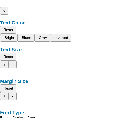
x
Text Color
Reset
Bright
Blues
Gray
Inverted
Text Size
Reset
+
-
Margin Size
Reset
+
-
Font Type
Enable Dyslexic Font