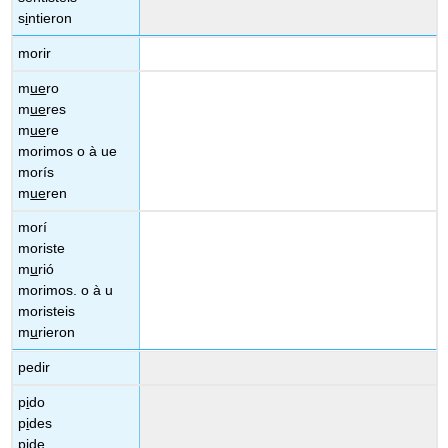
s
i
ntieron
morir
m
ue
ro
m
ue
res
m
ue
re
morimos o à ue
morís
m
ue
ren
morí
moriste
m
u
rió
morimos. o à u
moristeis
m
u
rieron
pedir
p
i
do
p
i
des
p
i
de