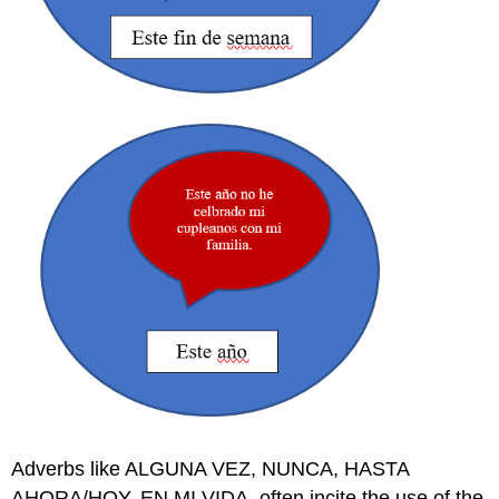
Adverbs like ALGUNA VEZ, NUNCA, HASTA
AHORA/HOY, EN MI VIDA, often incite the use of the