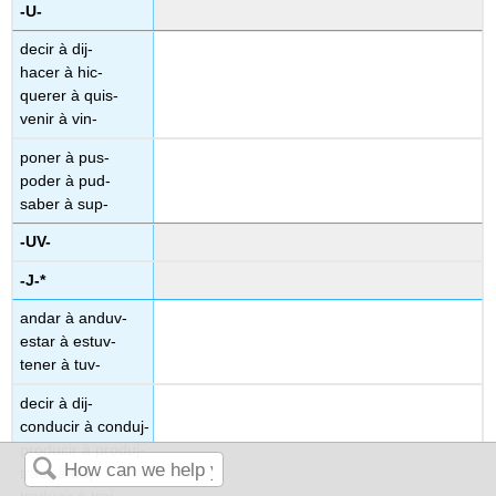
-U-
decir à dij-
hacer à hic-
querer à quis-
venir à vin-
poner à pus-
poder à pud-
saber à sup-
-UV-
-J-*
andar à anduv-
estar à estuv-
tener à tuv-
decir à dij-
conducir à conduj-
producir à produj-
traer à traj-
traducir à traj-