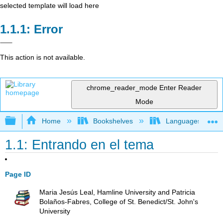
selected template will load here
Error
This action is not available.
chrome_reader_mode
Enter Reader
Mode
Expand/collapse global hierarchy
Home
Bookshelves
Languages
1.1: Entrando en el tema
Page ID
Maria Jesús Leal, Hamline University and Patricia
Bolaños-Fabres, College of St. Benedict/St. John's
University