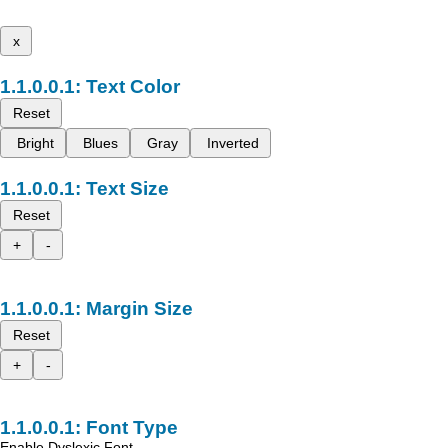
x
Text Color
Reset
Bright
Blues
Gray
Inverted
Text Size
Reset
+
-
Margin Size
Reset
+
-
Font Type
Enable Dyslexic Font